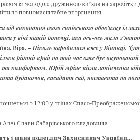
і разом із молодою дружиною виїхав на заробітки 
 змінило повномасштабне вторгнення.
 від виконання свого синівського обов’язку із зах
ися у вічі нашій донечці, яка ось-ось мала з’явит
на, Віра. –
Ніколь народилася вже у Вінниці. Тут
кільки рідний край на той час вже був окупований
м та комфортом. Юрій мріяв після закінчення вій
пити будиночок, висадити сад, поставити на ног
очнеться о 12:00 у стінах Спасо-Преображенсько
а Алеї Слави Сабарівського кладовища.
’ять і шана полеглим Захисникам України…