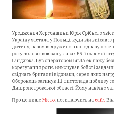
Уродженця Херсонщини Юрія Срібного звіст
Україну застала у Польщі, куди він виїхав із
дитину, разом із дружиною він одразу повер
року чоловік воював у лавах 59-ї окремої ш
Гандзюка. Був оператором БпЛА екіпажу безп
корегування роти. Виконував бойові завдан
свідчать бригадні відзнаки, серед яких наг
Оборонець загинув 11 листопада поблизу се
Дніпропетровської області. Йому навічно за
Про це пише
Місто
, посилаючись на
сайт
Він