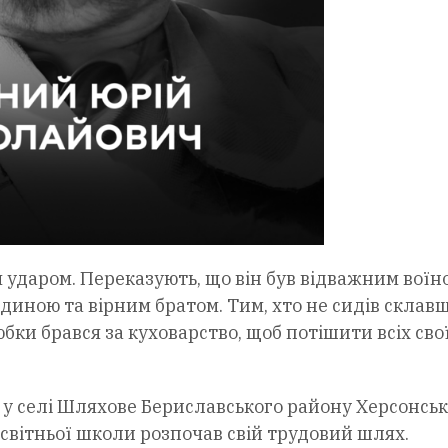
 ударом. Переказують, що він був відважним воїн
диною та вірним братом. Тим, хто не сидів склав
юбки брався за куховарство, щоб потішити всіх сво
 у селі Шляхове Бериславського району Херсонськ
освітньої школи розпочав свій трудовий шлях.