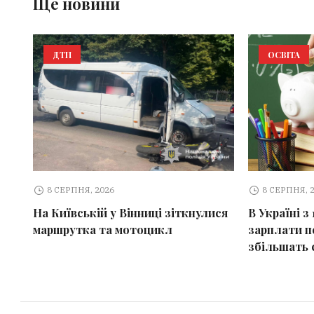
Ще новини
ДТП
ОСВІТА
8 СЕРПНЯ, 2026
8 СЕРПНЯ, 
На Київській у Вінниці зіткнулися
В Україні з
маршрутка та мотоцикл
зарплати пе
збільшать 