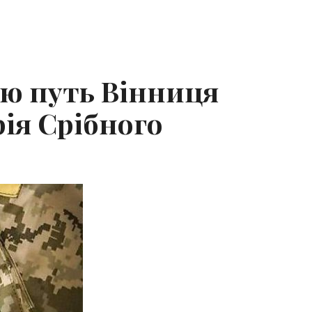
ню путь Вінниця
ія Срібного