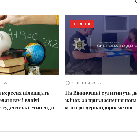
ПОЛІЦІЯ
2026
8 СЕРПНЯ, 2026
 1 вересня підвищать
На Вінниччині судитимуть д
дагогам і вдвічі
жінок за привласнення пона
студентські стипендії
млн грн держпідприємства