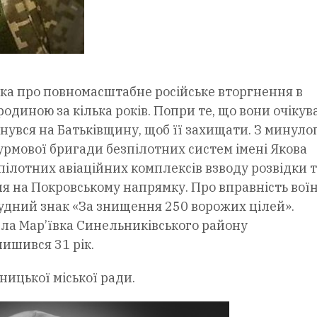
ка про повномасштабне російське вторгнення в
 родиною за кілька років. Попри те, що вони очіку
нувся на Батьківщину, щоб її захищати. З минуло
турмової бригади безпілотних систем імені Якова
ілотних авіаційних комплексів взводу розвідки 
ня на Покровському напрямку. Про вправність вої
рудний знак «За знищення 250 ворожих цілей».
ла Мар’ївка Синельниківського району
лишився 31 рік.
ницької міської ради.