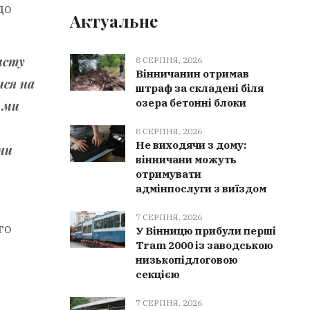
до
Актуальне
исту
8 СЕРПНЯ, 2026
Вінничанин отримав
ися на
штраф за складені біля
озера бетонні блоки
 ми
8 СЕРПНЯ, 2026
Не виходячи з дому:
ни
вінничани можуть
и
отримувати
адмінпослуги з виїздом
7 СЕРПНЯ, 2026
го
У Вінницю прибули перші
Tram 2000 із заводською
низькопідлоговою
секцією
7 СЕРПНЯ, 2026