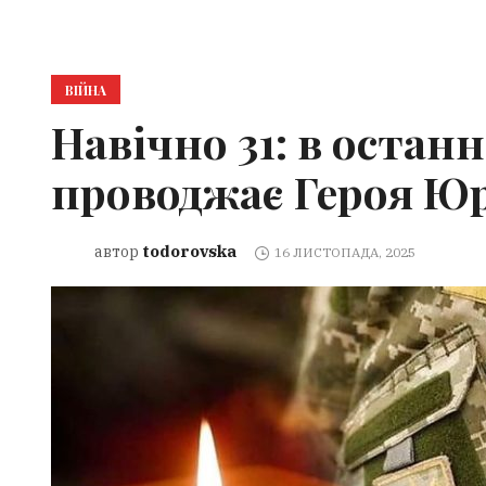
ВІЙНА
Навічно 31: в остан
проводжає Героя Юр
todorovska
автор
16 ЛИСТОПАДА, 2025