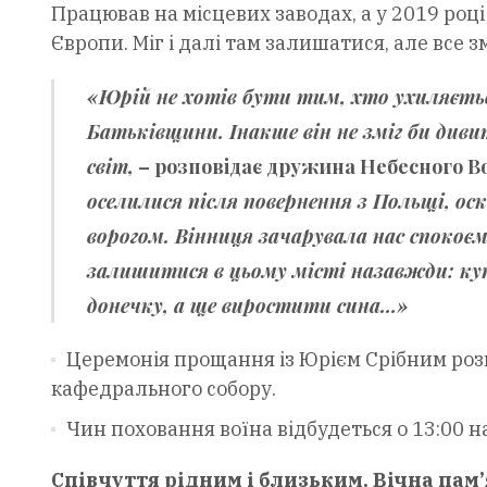
Працював на місцевих заводах, а у 2019 роц
Європи. Міг і далі там залишатися, але все
«Юрій не хотів бути тим, хто ухиляється
Батьківщини. Інакше він не зміг би дивит
світ,
– розповідає дружина Небесного Вої
оселилися після повернення з Польщі, ос
ворогом. Вінниця зачарувала нас спокоє
залишитися в цьому місті назавжди: ку
донечку, а ще виростити сина…»
Церемонія прощання із Юрієм Срібним розп
кафедрального собору.
Чин поховання воїна відбудеться о 13:00 н
Співчуття рідним і близьким. Вічна пам