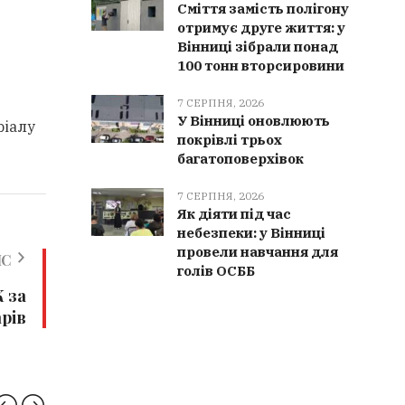
Сміття замість полігону
отримує друге життя: у
Вінниці зібрали понад
100 тонн вторсировини
7 СЕРПНЯ, 2026
У Вінниці оновлюють
ріалу
покрівлі трьох
багатоповерхівок
7 СЕРПНЯ, 2026
Як діяти під час
небезпеки: у Вінниці
провели навчання для
ИС
голів ОСББ
 за
арів