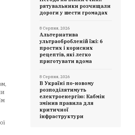
рятувальники розчищали
дороги у шести громадах
8 Серпня, 2026
Альтернатива
ультраобробленій їжі: 6
простих і корисних
рецептів, які легко
приготувати вдома
8 Серпня, 2026
В Україні по-новому
ом,
розподілятимуть
ши
електроенергію: Кабмін
їм
змінив правила для
критичної
інфраструктури
ої