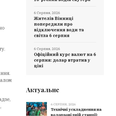
6 Серпня, 2026
Жителів Вінниці
попередили про
но
відключення води та
світла 6 серпня
у.
6 Серпня, 2026
Офіційний курс валют на 6
серпня: долар втратив у
ціні
ання.
галом
Актуальне
адзе,
6 СЕРПНЯ, 2026
,
Технічні ускладнення на
водопровідній станції: