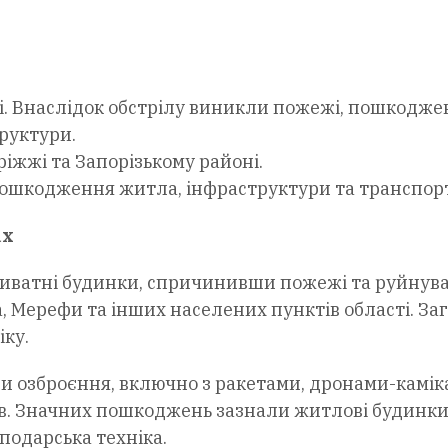
і. Внаслідок обстрілу виникли пожежі, пошкодже
труктури.
ріжжі та Запорізькому районі.
пошкодження житла, інфраструктури та транспорт
ах
риватні будинки, спричинивши пожежі та руйнув
 Мерефи та інших населених пунктів області. За
ку.
пи озброєння, включно з ракетами, дронами-камік
в. Значних пошкоджень зазнали житлові будинки
подарська техніка.