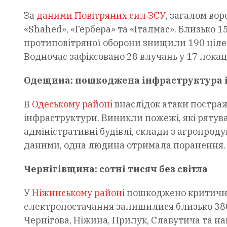
За
даними Повітряних сил ЗСУ
, загалом вор
«Shahed», «Гербера» та «Італмас». Близько 1
протиповітряної оборони знищили 190 цілей 
Водночас зафіксовано 28 влучань у 17 локаці
Одещина: пошкоджена інфраструктура 
В
Одеському районі
внаслідок атаки постраж
інфраструктури. Виникли пожежі, які ряту
адміністративні будівлі, склади з агропрод
даними, одна людина отримала поранення.
Чернігівщина: сотні тисяч без світла
У
Ніжинському районі
пошкоджено критичний
електропостачання залишилися близько 380
Чернігова, Ніжина, Прилук, Славутича та н