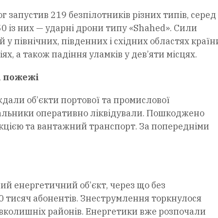
ог запустив 219 безпілотників різних типів, серед
50 із них — ударні дрони типу «Shahed». Сили
у північних, південних і східних областях країн
ях, а також падіння уламків у дев’яти місцях.
і пожежі
дали об’єкти портової та промислової
вальники оперативно ліквідували. Пошкоджено
укцією та вантажний транспорт. За попередніми
 енергетичний об’єкт, через що без
 тисяч абонентів. Знеструмлення торкнулося
авколишніх районів. Енергетики вже розпочали