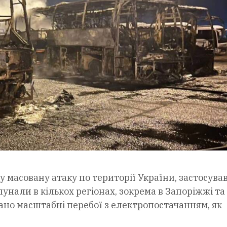
ву масовану атаку по території України, застосув
унали в кількох регіонах, зокрема в Запоріжжі та
вано масштабні перебої з електропостачанням, як