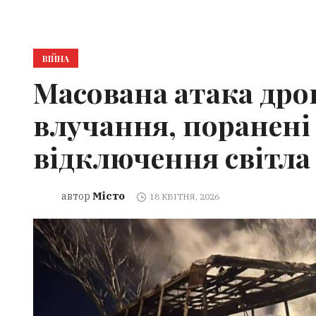
ВІЙНА
Масована атака дрон
влучання, поранені
відключення світла
Місто
автор
18 КВІТНЯ, 2026