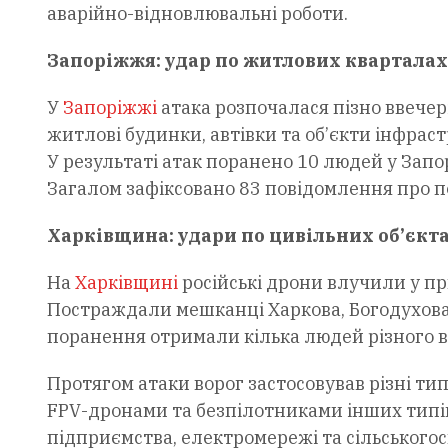
аварійно-відновлювальні роботи.
Запоріжжя: удар по житлових кварталах
У
Запоріжжі
атака розпочалася пізно ввечер
житлові будинки, автівки та об’єкти інфрас
У результаті атак поранено 10 людей у Запо
Загалом зафіксовано 83 повідомлення про 
Харківщина: удари по цивільних об’єкт
На
Харківщині
російські дрони влучили у п
Постраждали мешканці Харкова, Богодухова,
поранення отримали кілька людей різного ві
Протягом атаки ворог застосовував різні ти
FPV-дронами та безпілотниками інших типі
підприємства, електромережі та сільськогос