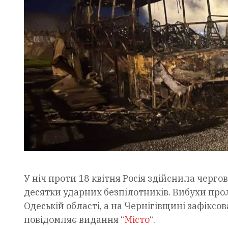
У ніч проти 18 квітня Росія здійснила черго
десятки ударних безпілотників. Вибухи прол
Одеській області, а на Чернігівщині зафіксо
повідомляє видання “
Місто
“.