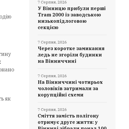
7 Серпня, 2026
У Вінницю прибули перші
Tram 2000 із заводською
модію
низькопідлоговою
секцією
7 Серпня, 2026
Через коротке замикання
тину
ледь не згоріли будинки
на Вінниччині
х
конано
7 Серпня, 2026
На Вінниччині чотирьох
чоловіків затримали за
корупційні схеми
ь як
7 Серпня, 2026
Сміття замість полігону
отримує друге життя: у
Вінниці зібрали понад 100