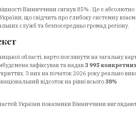
спішності Вінниччини сягнув 85% . Це є абсолютно
України, що свідчить про глибоку системну взає
альних служб та безпосередньо громад регіону.
екст
ицької області, варто поглянути на загальну кар
Омбудсмена зафіксував та надав
3 995 конкретни
криттях. З них на початок 2026 року реально ви
онаціональний відсоток на рівні всього
38%
областей України показники Вінниччини виглядают