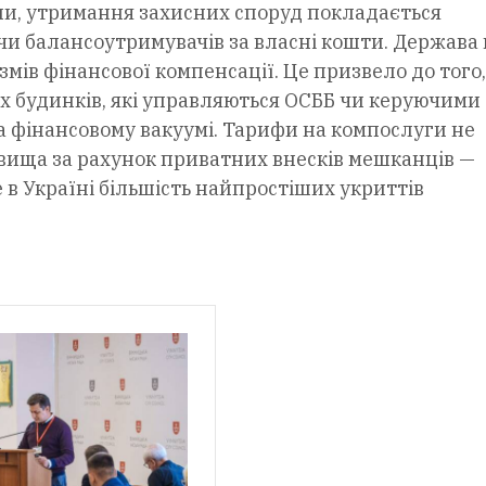
їни, утримання захисних споруд покладається
чи балансоутримувачів за власні кошти. Держава 
мів фінансової компенсації. Це призвело до того,
их будинків, які управляються ОСББ чи керуючими
 фінансовому вакуумі. Тарифи на компослуги не
овища за рахунок приватних внесків мешканців —
 в Україні більшість найпростіших укриттів