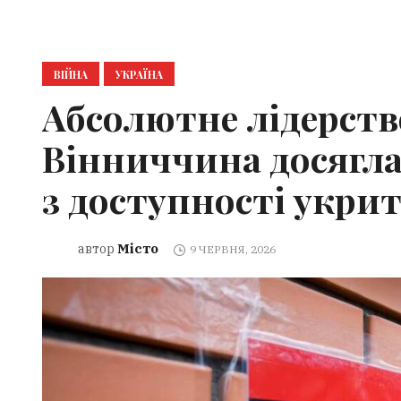
ВІЙНА
УКРАЇНА
Абсолютне лідерство
Вінниччина досягла
з доступності укрит
Місто
автор
9 ЧЕРВНЯ, 2026