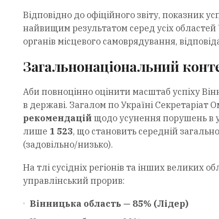
Відповідно до офіційного звіту, показник у
найвищим результатом серед усіх областей 
органів місцевого самоврядування, відповід
Загальнонаціональний конт
Аби повноцінно оцінити масштаб успіху Вінн
в державі. Загалом по Україні Секретаріат 
рекомендацій
щодо усунення порушень в у
лише
1 523
, що становить середній загальн
(задовільно/низько).
На тлі сусідніх регіонів та інших великих 
управлінський прорив:
Вінницька область — 85% (Лідер)