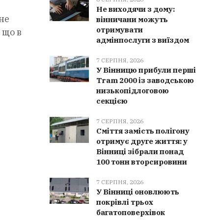
Не виходячи з дому:
не
вінничани можуть
отримувати
 що в
адмінпослуги з виїздом
7 СЕРПНЯ, 2026
У Вінницю прибули перші
Tram 2000 із заводською
низькопідлоговою
секцією
7 СЕРПНЯ, 2026
Сміття замість полігону
отримує друге життя: у
Вінниці зібрали понад
100 тонн вторсировини
7 СЕРПНЯ, 2026
У Вінниці оновлюють
покрівлі трьох
багатоповерхівок