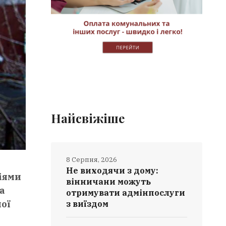
Найсвіжіше
8 Серпня, 2026
Не виходячи з дому:
іями
вінничани можуть
а
отримувати адмінпослуги
ої
з виїздом