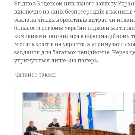
Згідно з Кодексом цивільного захисту Укра
виключно на їхніх безпосередніх власників 
заклала чітких нормативів витрат чи механіз
більшості регіонів України підвали житлов
компаніями, опинилися в інформаційному та
містять коштів на укриття, а утримувати сх
завдання для багатьох непідйомне. Через це
утримуються лише «на папері».
Читайте також: