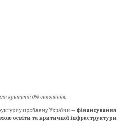
али критичні 0% виконання.
труктурну проблему України —
фінансування
емою освіти та критичної інфраструктури
.