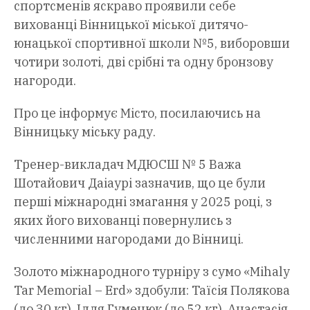
спортсменів яскраво проявили себе
вихованці Вінницької міської дитячо-
юнацької спортивної школи №5, виборовши
чотири золоті, дві срібні та одну бронзову
нагороди.
Про це інформує Місто, посилаючись на
Вінницьку міську раду.
Тренер-викладач МДЮСШ № 5 Важа
Шотайович Даіаурі зазначив, що це були
перші міжнародні змагання у 2025 році, з
яких його вихованці повернулись з
численними нагородами до Вінниці.
Золото міжнародного турніру з сумо «Mihaly
Tar Memorial – Erd» здобули: Таїсія Полякова
(до 30 кг), Ілля Гуменюк (до 52 кг), Анастасія