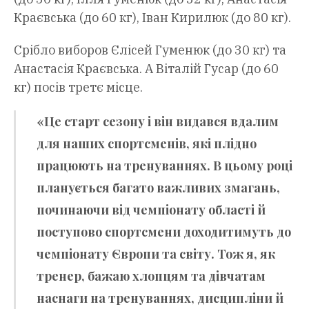
Краєвська (до 60 кг), Іван Кирилюк (до 80 кг).
Срібло виборов Єлісей Гуменюк (до 30 кг) та
Анастасія Краєвська. А Віталій Гусар (до 60
кг) посів третє місце.
«Це старт сезону і він видався вдалим
для наших спортсменів, які плідно
працюють на тренуваннях. В цьому році
планується багато важливих змагань,
починаючи від чемпіонату області й
поступово спортсмени доходитимуть до
чемпіонату Європи та світу. Тож я, як
тренер, бажаю хлопцям та дівчатам
наснаги на тренуваннях, дисципліни й