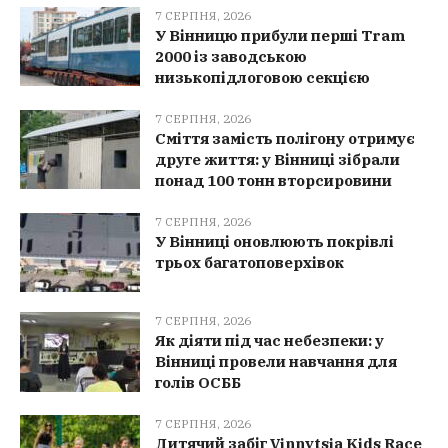
7 СЕРПНЯ, 2026
У Вінницю прибули перші Tram
2000 із заводською
низькопідлоговою секцією
7 СЕРПНЯ, 2026
Сміття замість полігону отримує
друге життя: у Вінниці зібрали
понад 100 тонн вторсировини
7 СЕРПНЯ, 2026
У Вінниці оновлюють покрівлі
трьох багатоповерхівок
7 СЕРПНЯ, 2026
Як діяти під час небезпеки: у
Вінниці провели навчання для
голів ОСББ
7 СЕРПНЯ, 2026
Дитячий забіг Vinnytsia Kids Race