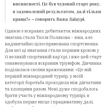
впевненості. Це був чудовий старт року,
я задоволений результатом, далі тільки
краще!» – говорить Важа Даіаурі.
Однією з яскравих дебютанток міжнародних
змагань стала Таїсія Полякова – юна, але
надзвичайно цілеспрямована спортсменка.
Для неї ці змагання стали першим кроком у
її великій спортивній кар’єрі, і вже цей старт
ознаменувався яскравим тріумфом. Дівчинка
поділилася своїми враженнями: «Це мій
перший міжнародний турнір, у моїй
категорії боротьба проходила між дівчатами
та хлопцями разом. Мені дуже сподобалось
брати участь у міжнародному турнірі, я
здобула перше місце і працюватиму далі,