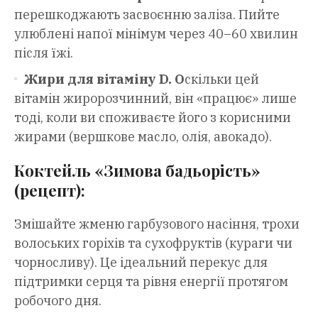
перешкоджають засвоєнню заліза. Пийте
улюблені напої мінімум через 40–60 хвилин
після їжі.
Жири для вітаміну D
. О
скільки цей
вітамін жиророзчинний, він «працює» лише
тоді, коли ви споживаєте його з корисними
жирами (вершкове масло, олія, авокадо).
Коктейль «Зимова бадьорість»
(рецепт):
Змішайте жменю гарбузового насіння, трохи
волоських горіхів та сухофруктів (кураги чи
чорносливу). Це ідеальний перекус для
підтримки серця та рівня енергії протягом
робочого дня.