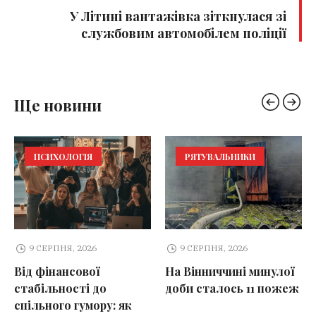
У Літині вантажівка зіткнулася зі
службовим автомобілем поліції
Ще новини
ПСИХОЛОГІЯ
РЯТУВАЛЬНИКИ
9 СЕРПНЯ, 2026
9 СЕРПНЯ, 2026
Від фінансової
На Вінниччині минулої
стабільності до
доби сталось 11 пожеж
спільного гумору: як