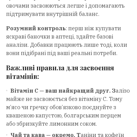
овочами засвоюються легше і допомагають
підтримувати внутрішній баланс.
Розумний контроль
: перш ніж купувати
яскраві баночки в аптеці, здайте базові
аналізи. Добавки працюють лише тоді, коли
вони підібрані під ваші реальні потреби.
Важливі правила для засвоєння
вітамінів:
Вітамін С — ваш найкращий друг. З
алізо
майже не засвоюється без вітаміну С. Тому
м’ясо чи гречку обов’язково поєднуйте з
квашеною капустою, болгарським перцем
або збризкуйте лимонним соком.
Чай та кава — окремо. Т
аніни та кофеїн