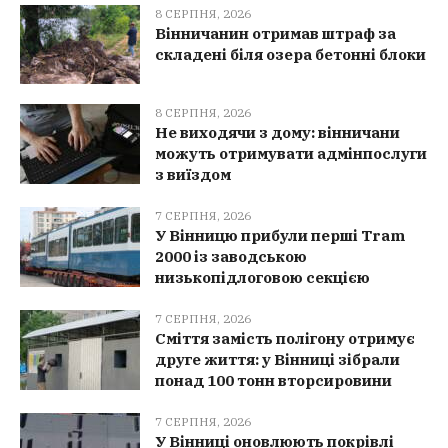
8 СЕРПНЯ, 2026
Вінничанин отримав штраф за
складені біля озера бетонні блоки
8 СЕРПНЯ, 2026
Не виходячи з дому: вінничани
можуть отримувати адмінпослуги
з виїздом
7 СЕРПНЯ, 2026
У Вінницю прибули перші Tram
2000 із заводською
низькопідлоговою секцією
7 СЕРПНЯ, 2026
Сміття замість полігону отримує
друге життя: у Вінниці зібрали
понад 100 тонн вторсировини
7 СЕРПНЯ, 2026
У Вінниці оновлюють покрівлі