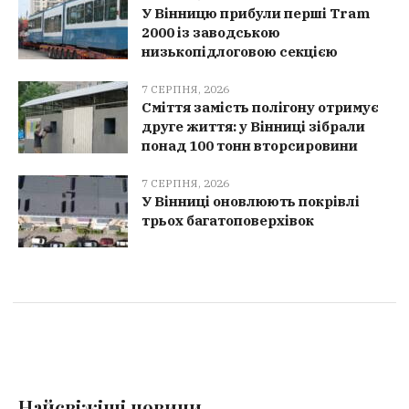
У Вінницю прибули перші Tram
2000 із заводською
низькопідлоговою секцією
7 СЕРПНЯ, 2026
Сміття замість полігону отримує
друге життя: у Вінниці зібрали
понад 100 тонн вторсировини
7 СЕРПНЯ, 2026
У Вінниці оновлюють покрівлі
трьох багатоповерхівок
Найсвіжіші новини