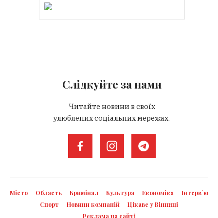
Слідкуйте за нами
Читайте новини в своїх
улюблених соціальних мережах.
Місто
Область
Кримінал
Культура
Економіка
Інтерв`ю
Спорт
Новини компаній
Цікаве у Вінниці
Реклама на сайті