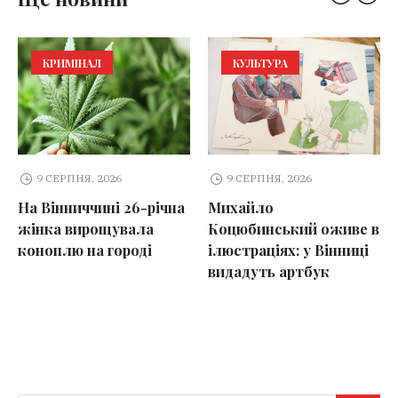
КРИМІНАЛ
КУЛЬТУРА
9 СЕРПНЯ, 2026
9 СЕРПНЯ, 2026
На Вінниччині 26-річна
Михайло
жінка вирощувала
Коцюбинський оживе в
коноплю на городі
ілюстраціях: у Вінниці
видадуть артбук