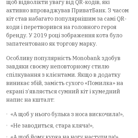
щоб відволікти увагу від QR-кодів, які
активно впроваджував ПриватБанк. З часом
кіт став набагато популярнішим за самі QR-
коди і перетворився на головного героя
бренду. У 2019 році зображення кота було
запатентовано як торгову марку.
Особливу популярність Мonobank здобув
завдяки своєму неповторному стилю
спілкування з клієнтами. Якщо в додатку
виникає збій, замість сухого «Помилка» на
екрані з’являється сумний кіт і кумедний
напис на кшталт:
«А щоб у нього булька з носа вискочила!»,
«Не заводиться, стара кляча!»,
«А щоб йому курка на ногу наступила!»,