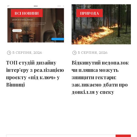
ВСІ НОВИНИ
ПРИРОДА
5 СЕРПНЯ, 2026
5 СЕРПНЯ, 2026
ТОП студій дизайну
Відкинутий недопалок
інтер’єру з реалізацією
чи пляшка можуть
проєкту «під ключ» у
знищити гектари:
Вінниці
закликаємо дбати про
довкілля у спеку