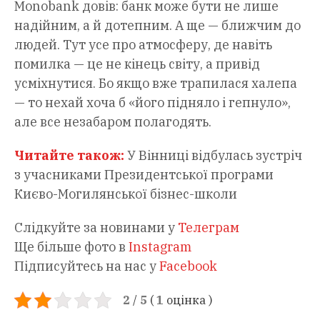
Мonobank довів: банк може бути не лише
надійним, а й дотепним. А ще — ближчим до
людей. Тут усе про атмосферу, де навіть
помилка — це не кінець світу, а привід
усміхнутися. Бо якщо вже трапилася халепа
— то нехай хоча б «його підняло і гепнуло»,
але все незабаром полагодять.
Читайте також:
У Вінниці відбулась зустріч
з учасниками Президентської програми
Києво-Могилянської бізнес-школи
Слідкуйте за новинами у
Телеграм
Ще більше фото в
Instagram
Підписуйтесь на нас у
Facebook
2
/
5
(
1
оцінка
)