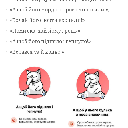
«А щоб його мордою просо молотили!»,
«Бодай його чорти вхопили!»,
«Помилка, хай йому грець!»,
«А щоб його підняло і гепнуло!»,
«Всрався та й криво!»