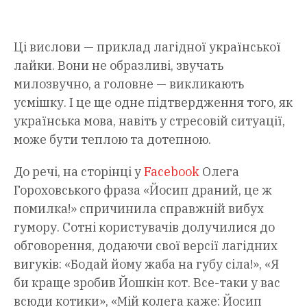
Ці вислови — приклад лагідної української
лайки. Вони не образливі, звучать
милозвучно, а головне — викликають
усмішку. І це ще одне підтвердження того, як
українська мова, навіть у стресовій ситуації,
може бути теплою та дотепною.
До речі, на сторінці у
Facebook
Олега
Гороховського фраза «Йосип драний, це ж
помилка!» спричинила справжній вибух
гумору. Сотні користувачів долучилися до
обговорення, додаючи свої версії лагідних
вигуків: «Бодай йому жаба на губу сіла!», «Я
би краще зробив Йошкін кот. Все-таки у вас
всюди котики», «Мій колега каже: Йосип