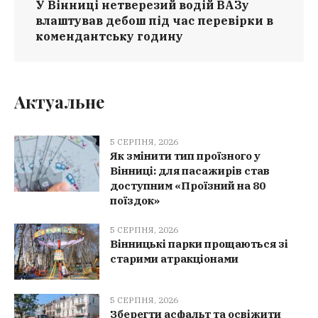
У Вінниці нетверезий водій ВАЗу
влаштував дебош під час перевірки в
комендантську годину
Актуальне
5 СЕРПНЯ, 2026
Як змінити тип проїзного у
Вінниці: для пасажирів став
доступним «Проїзний на 80
поїздок»
5 СЕРПНЯ, 2026
Вінницькі парки прощаються зі
старими атракціонами
5 СЕРПНЯ, 2026
Зберегти асфальт та освіжити