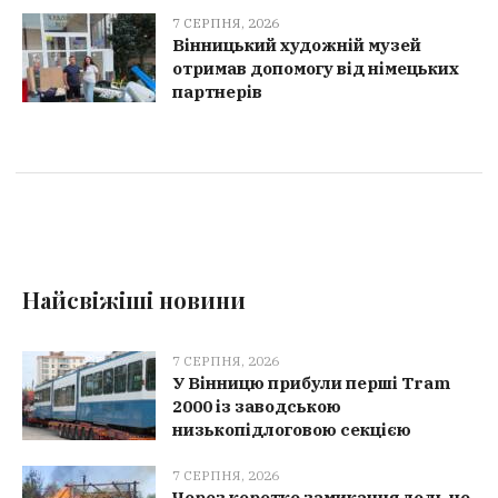
7 СЕРПНЯ, 2026
Вінницький художній музей
отримав допомогу від німецьких
партнерів
Найсвіжіші новини
7 СЕРПНЯ, 2026
У Вінницю прибули перші Tram
2000 із заводською
низькопідлоговою секцією
7 СЕРПНЯ, 2026
Через коротке замикання ледь не