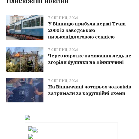
Найсвіжіші новини
7 СЕРПНЯ, 2026
У Вінницю прибули перші Tram
2000 із заводською
низькопідлоговою секцією
7 СЕРПНЯ, 2026
Через коротке замикання ледь не
згоріли будинки на Вінниччині
7 СЕРПНЯ, 2026
На Вінниччині чотирьох чоловіків
затримали за корупційні схеми