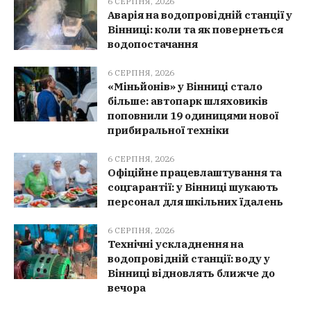
6 СЕРПНЯ, 2026
Аварія на водопровідній станції у
Вінниці: коли та як повернеться
водопостачання
6 СЕРПНЯ, 2026
«Міньйонів» у Вінниці стало
більше: автопарк шляховиків
поповнили 19 одиницями нової
прибиральної техніки
6 СЕРПНЯ, 2026
Офіційне працевлаштування та
соцгарантії: у Вінниці шукають
персонал для шкільних їдалень
6 СЕРПНЯ, 2026
Технічні ускладнення на
водопровідній станції: воду у
Вінниці відновлять ближче до
вечора