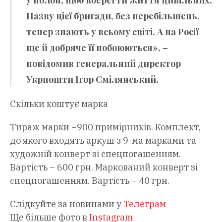
у полон, щоб вберегти життя цивільних.
Назву цієї бригади, без перебільшень,
тепер знають у всьому світі. А на Росії
ще й добряче її побоюються», –
повідомив генеральний директор
Укрпошти Ігор Смілянський.
Скільки коштує марка
Тираж марки –900 примірників. Комплект,
до якого входять аркуш з 9-ма марками та
художній конверт зі спецпогашенням.
Вартість – 600 грн. Маркований конверт зі
спецпогашенням. Вартість – 40 грн.
Слідкуйте за новинами у
Телеграм
Ще більше фото в
Instagram