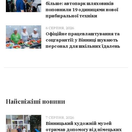
більше: автопарк шляховиків
поповнили 19 одиницями нової
прибиральної техніки
6 СЕРПНЯ, 2026
Офіційне працевлаштування та
соцгарантії: у Вінниці шукають
персонал для шкільних їдалень
Найсвіжіші новини
7 СЕРПНЯ, 2026
Вінницький художній музей
отримав допомогу від німецьких