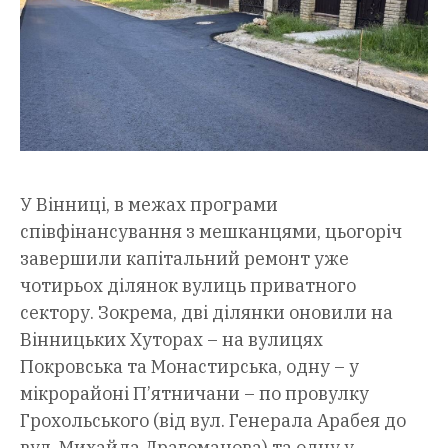
У Вінниці, в межах програми
співфінансування з мешканцями, цьогоріч
завершили капітальний ремонт уже
чотирьох ділянок вулиць приватного
сектору. Зокрема, дві ділянки оновили на
Вінницьких Хуторах – на вулицях
Покровська та Монастирська, одну – у
мікрорайоні П’ятничани – по провулку
Грохольського (від вул. Генерала Арабея до
вул. Михайла Драгоманова) та одну у