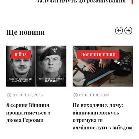
залучатимуть до розмінування
Ще новини
ВІЙНА
НОВИНИ ВІННИЦІ
8 СЕРПНЯ, 2026
8 СЕРПНЯ, 2026
8 серпня Вінниця
Не виходячи з дому:
прощатиметься з
вінничани можуть
двома Героями
отримувати
адмінпослуги з виїздом