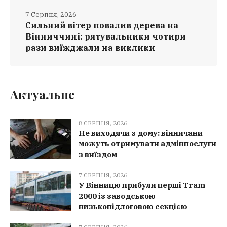
7 Серпня, 2026
Сильний вітер повалив дерева на
Вінниччині: рятувальники чотири
рази виїжджали на виклики
Актуальне
8 СЕРПНЯ, 2026
Не виходячи з дому: вінничани
можуть отримувати адмінпослуги
з виїздом
7 СЕРПНЯ, 2026
У Вінницю прибули перші Tram
2000 із заводською
низькопідлоговою секцією