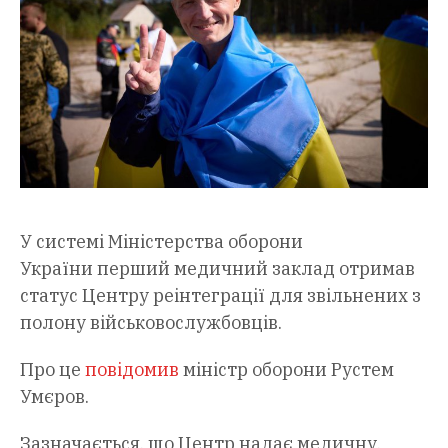
У системі Міністерства оборони
України перший медичний заклад отримав
статус Центру реінтеграції для звільнених з
полону військовослужбовців.
Про це
повідомив
міністр оборони Рустем
Умєров.
Зазначається, що Центр надає медичну,