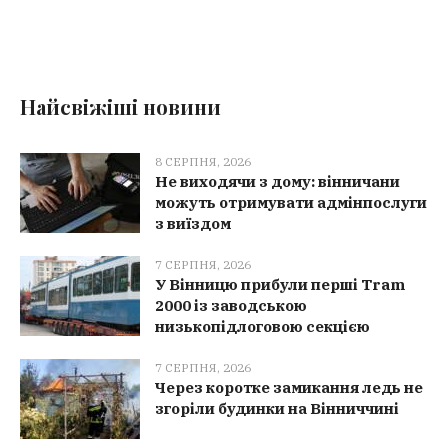
Найсвіжіші новини
8 СЕРПНЯ, 2026
Не виходячи з дому: вінничани
можуть отримувати адмінпослуги
з виїздом
7 СЕРПНЯ, 2026
У Вінницю прибули перші Tram
2000 із заводською
низькопідлоговою секцією
7 СЕРПНЯ, 2026
Через коротке замикання ледь не
згоріли будинки на Вінниччині