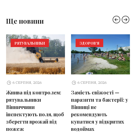
Ще новини
РЯТУВАЛЬНИКИ
ЗДОРОВ'Я
6 СЕРПНЯ, 2026
6 СЕРПНЯ, 2026
Жнива під контролем:
Замість свіжості —
рятувальники
паразити та бактерії: у
Вінниччини
Вінниці не
інспектують поля, щоб
рекомендують
зберегти врожай від
купатися у відкритих
пожеж
водоймах