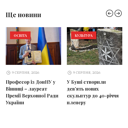
Ще новини
ОСВІТА
КУЛЬТУРА
9 СЕРПНЯ, 2026
9 СЕРПНЯ, 2026
Професор із ДонНУ у
У Буші створили
Вінниці – лауреат
дев’ять нових
Премії Верховної Ради
скульптур до 40-річчя
України
пленеру