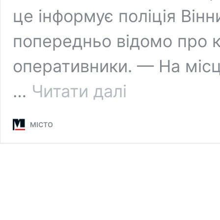
це інформує поліція Вінн
попередньо відомо про к
оперативники. — На місц
Смертельна
…
Читати далі
автотроща
біля
Писарівки:
МІСТО
зіткнулися
вантажівка
та
мікроавтобус