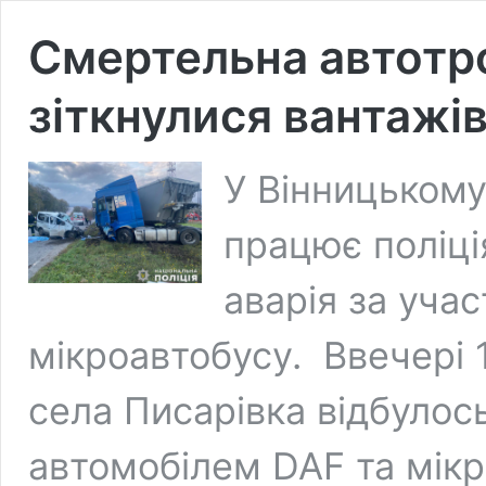
Смертельна автотро
зіткнулися вантажі
У Вінницькому
працює поліці
аварія за уча
мікроавтобусу. Ввечері 
села Писарівка відбулос
автомобілем DAF та мікр