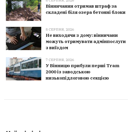
8 СЕРПНЯ, 2026
Вінничанин отримав штраф за
складені біля озера бетонні блоки
8 СЕРПНЯ, 2026
Не виходячи з дому: вінничани
можуть отримувати адмінпослуги
з виїздом
7 СЕРПНЯ, 2026
У Вінницю прибули перші Tram
2000 із заводською
низькопідлоговою секцією