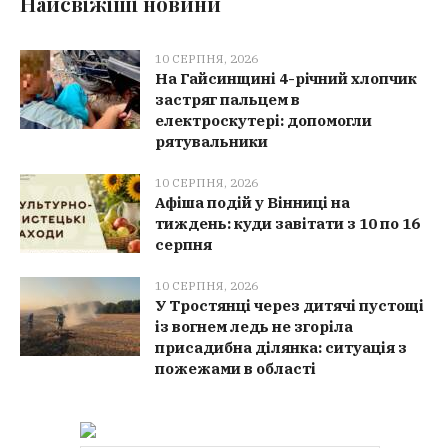
Найсвіжіші новини
10 СЕРПНЯ, 2026
На Гайсинщині 4-річний хлопчик
застряг пальцем в
електроскутері: допомогли
рятувальники
10 СЕРПНЯ, 2026
Афіша подій у Вінниці на
тиждень: куди завітати з 10 по 16
серпня
10 СЕРПНЯ, 2026
У Тростянці через дитячі пустощі
із вогнем ледь не згоріла
присадибна ділянка: ситуація з
пожежами в області