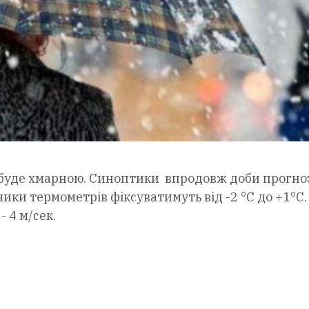
, буде хмарною. Синоптики впродовж доби прогно
ики термометрів фіксуватимуть від -2 °С до +1°С.
- 4 м/сек.