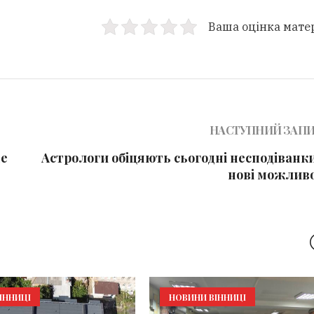
Ваша оцінка мате
НАСТУПНИЙ ЗАП
де
Астрологи обіцяють сьогодні несподіванки
нові можливо
ІННИЦІ
НОВИНИ ВІННИЦІ