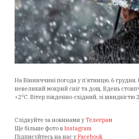
На Вінниччині погода у п’ятницю, 6 грудня
невеликий мокрий сніг та дощ. Вдень стовпч
+2°С. Вітер південно-східний, зі швидкістю 2
Слідкуйте за новинами у
Телеграм
Ще більше фото в
Instagram
Підписуйтесь на нас у
Facebook