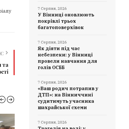
7 Серпня, 2026
ріалу
У Вінниці оновлюють
покрівлі трьох
багатоповерхівок
7 Серпня, 2026
Як діяти під час
ИС
небезпеки: у Вінниці
провели навчання для
 та
голів ОСББ
сті
7 Серпня, 2026
«Ваш родич потрапив у
ДТП»: на Вінниччині
судитимуть учасника
шахрайської схеми
КРИМІНАЛ
РЯТУ
7 Серпня, 2026
Трагедія на воді: у