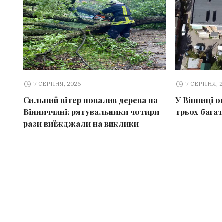
7 СЕРПНЯ, 2026
7 СЕРПНЯ, 
Сильний вітер повалив дерева на
У Вінниці 
Вінниччині: рятувальники чотири
трьох бага
рази виїжджали на виклики