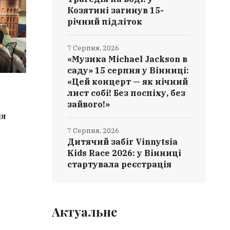
Козятині загинув 15-
річний підліток
7 Серпня, 2026
«Музика Michael Jackson в
саду» 15 серпня у Вінниці:
«Цей концерт — як нічний
7 СЕРПНЯ, 2026
7 СЕРПН
лист собі! Без поспіху, без
у
«Ваш родич потрапив у ДТП»: на
Трагедія
зайвого!»
ля
Вінниччині судитимуть учасника
загинув 
шахрайської схеми
7 Серпня, 2026
Дитячий забіг Vinnytsia
Kids Race 2026: у Вінниці
стартувала реєстрація
Актуальне