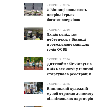
7 СЕРПНЯ, 2026
У Вінниці оновлюють
покрівлі трьох
багатоповерхівок
7 СЕРПНЯ, 2026
Як діяти під час
небезпеки: у Вінниці
провели навчання для
голів ОСББ
7 СЕРПНЯ, 2026
Дитячий забіг Vinnytsia
Kids Race 2026: у Вінниці
стартувала реєстрація
7 СЕРПНЯ, 2026
Вінницький художній
музей отримав допомогу
від німецьких партнерів