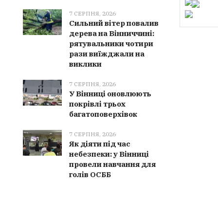
7 СЕРПНЯ, 2026
Сильний вітер повалив
дерева на Вінниччині:
рятувальники чотири
рази виїжджали на
виклики
7 СЕРПНЯ, 2026
У Вінниці оновлюють
покрівлі трьох
багатоповерхівок
7 СЕРПНЯ, 2026
Як діяти під час
небезпеки: у Вінниці
провели навчання для
голів ОСББ