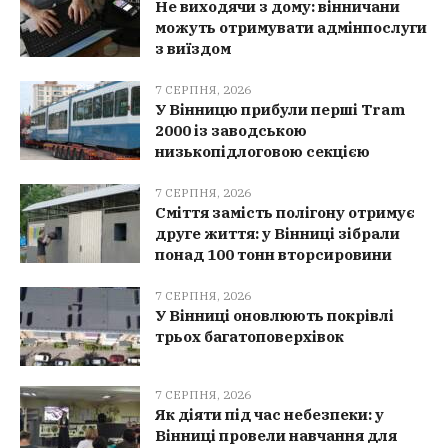
Не виходячи з дому: вінничани
можуть отримувати адмінпослуги
з виїздом
7 СЕРПНЯ, 2026
У Вінницю прибули перші Tram
2000 із заводською
низькопідлоговою секцією
7 СЕРПНЯ, 2026
Сміття замість полігону отримує
друге життя: у Вінниці зібрали
понад 100 тонн вторсировини
7 СЕРПНЯ, 2026
У Вінниці оновлюють покрівлі
трьох багатоповерхівок
7 СЕРПНЯ, 2026
Як діяти під час небезпеки: у
Вінниці провели навчання для