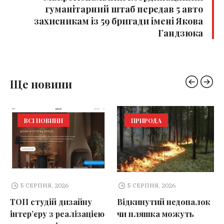
гуманітарний штаб передав 5 авто
захисникам із 59 бригади імені Якова
Гандзюка
Ще новини
ВСІ НОВИНИ
ПРИРОДА
5 СЕРПНЯ, 2026
5 СЕРПНЯ, 2026
ТОП студій дизайну
Відкинутий недопалок
інтер’єру з реалізацією
чи пляшка можуть