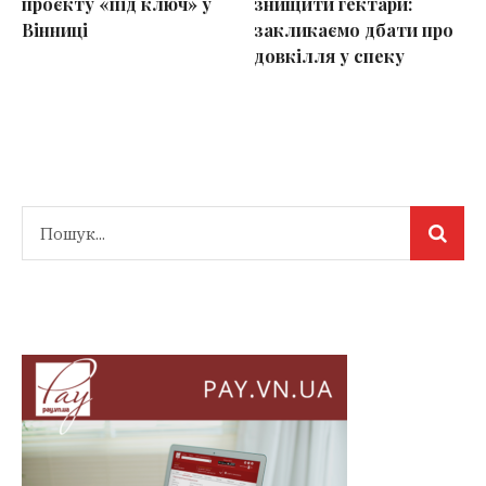
проєкту «під ключ» у
знищити гектари:
Вінниці
закликаємо дбати про
довкілля у спеку