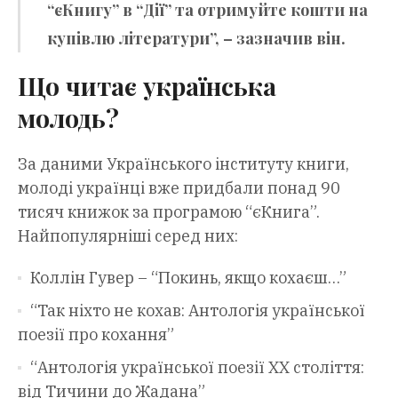
“єКнигу” в “Дії” та отримуйте кошти на
купівлю літератури”, – зазначив він.
Що читає українська
молодь?
За даними Українського інституту книги,
молоді українці вже придбали понад 90
тисяч книжок за програмою “єКнига”.
Найпопулярніші серед них:
Коллін Гувер – “Покинь, якщо кохаєш…”
“Так ніхто не кохав: Антологія української
поезії про кохання”
“Антологія української поезії ХХ століття:
від Тичини до Жадана”