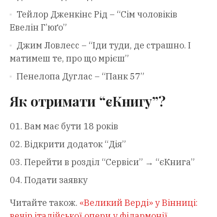
Тейлор Дженкінс Рід – “Сім чоловіків
Евелін Г’юґо”
Джим Ловлесс – “Іди туди, де страшно. І
матимеш те, про що мрієш”
Пенелопа Дуглас – “Панк 57”
Як отримати “єКнигу”?
Вам має бути 18 років
Відкрити додаток “Дія”
Перейти в розділ “Сервіси” → “єКнига”
Подати заявку
Читайте також.
«Великий Верді» у Вінниці:
вечір італійської опери у філармонії
.