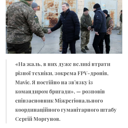
«На жаль, в них дуже великі втрати
різної техніки, зокрема FPV-дронів,
Mavic. Я постійно на звʼязку із
командиром бригади», — розповів
співзасновник Міжрегіонального
координаційного гуманітарного штабу
Сергій Моргунов.