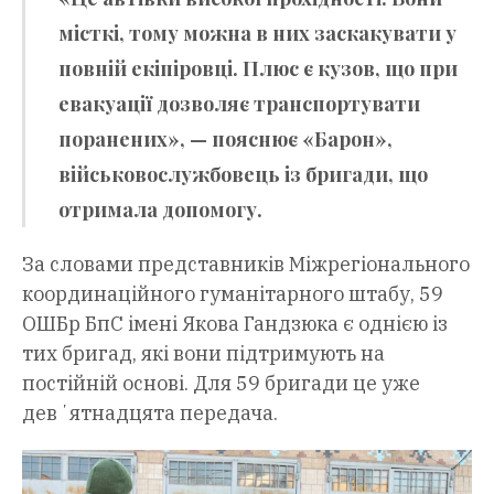
місткі, тому можна в них заскакувати у
повній екіпіровці. Плюс є кузов, що при
евакуації дозволяє транспортувати
поранених», — пояснює «Барон»,
військовослужбовець із бригади, що
отримала допомогу.
За словами представників Міжрегіонального
координаційного гуманітарного штабу, 59
ОШБр БпС імені Якова Гандзюка є однією із
тих бригад, які вони підтримують на
постійній основі. Для 59 бригади це уже
девʼятнадцята передача.