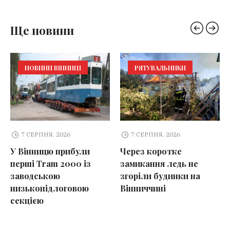
Ще новини
НОВИНИ ВІННИЦІ
РЯТУВАЛЬНИКИ
7 СЕРПНЯ, 2026
7 СЕРПНЯ, 2026
У Вінницю прибули
Через коротке
перші Tram 2000 із
замикання ледь не
заводською
згоріли будинки на
низькопідлоговою
Вінниччині
секцією