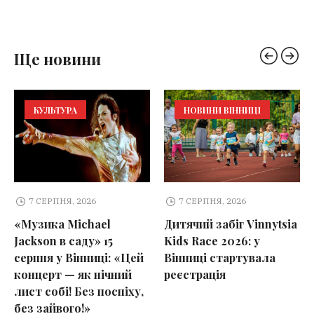
Ще новини
КУЛЬТУРА
НОВИНИ ВІННИЦІ
7 СЕРПНЯ, 2026
7 СЕРПНЯ, 2026
«Музика Michael
Дитячий забіг Vinnytsia
Jackson в саду» 15
Kids Race 2026: у
серпня у Вінниці: «Цей
Вінниці стартувала
концерт — як нічний
реєстрація
лист собі! Без поспіху,
без зайвого!»