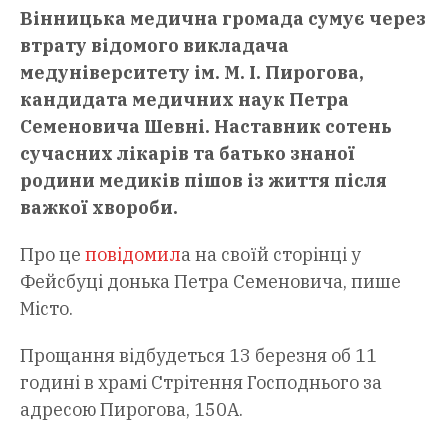
Вінницька медична громада сумує через
втрату відомого викладача
медуніверситету ім. М. І. Пирогова,
кандидата медичних наук Петра
Семеновича Шевні. Наставник сотень
сучасних лікарів та батько знаної
родини медиків пішов із життя після
важкої хвороби.
Про це
повідомил
а на своїй сторінці у
Фейсбуці донька Петра Семеновича, пише
Місто.
Прощання відбудеться 13 березня об 11
годині в храмі Стрітення Господнього за
адресою Пирогова, 150А.