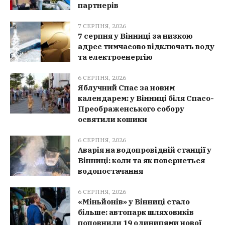
партнерів
7 СЕРПНЯ, 2026
7 серпня у Вінниці за низкою
адрес тимчасово відключать воду
та електроенергію
6 СЕРПНЯ, 2026
Яблучний Спас за новим
календарем: у Вінниці біля Спасо-
Преображенського собору
освятили кошики
6 СЕРПНЯ, 2026
Аварія на водопровідній станції у
Вінниці: коли та як повернеться
водопостачання
6 СЕРПНЯ, 2026
«Міньйонів» у Вінниці стало
більше: автопарк шляховиків
поповнили 19 одиницями нової