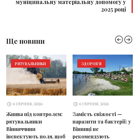
муніципальну матеріальну допомогу у
2025 році
Ще новини
РЯТУВАЛЬНИКИ
ЗДОРОВ'Я
6 СЕРПНЯ, 2026
6 СЕРПНЯ, 2026
Жнива під контролем:
Замість свіжості —
рятувальники
паразити та бактерії: у
Вінниччини
Вінниці не
інспектують поля, щоб
рекомендують