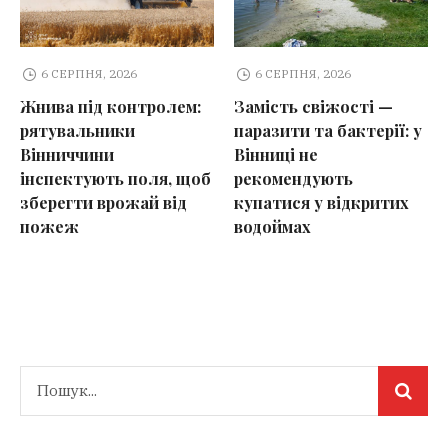
6 СЕРПНЯ, 2026
6 СЕРПНЯ, 2026
Жнива під контролем:
Замість свіжості —
рятувальники
паразити та бактерії: у
Вінниччини
Вінниці не
інспектують поля, щоб
рекомендують
зберегти врожай від
купатися у відкритих
пожеж
водоймах