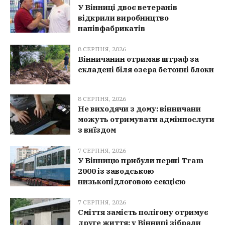
У Вінниці двоє ветеранів
відкрили виробництво
напівфабрикатів
8 СЕРПНЯ, 2026
Вінничанин отримав штраф за
складені біля озера бетонні блоки
8 СЕРПНЯ, 2026
Не виходячи з дому: вінничани
можуть отримувати адмінпослуги
з виїздом
7 СЕРПНЯ, 2026
У Вінницю прибули перші Tram
2000 із заводською
низькопідлоговою секцією
7 СЕРПНЯ, 2026
Сміття замість полігону отримує
друге життя: у Вінниці зібрали