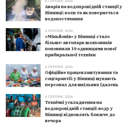
6 СЕРПНЯ, 2026
Аварія на водопровідній станції у
Вінниці: коли та як повернеться
водопостачання
6 СЕРПНЯ, 2026
«Міньйонів» у Вінниці стало
більше: автопарк шляховиків
поповнили 19 одиницями нової
прибиральної техніки
6 СЕРПНЯ, 2026
Офіційне працевлаштування та
соцгарантії: у Вінниці шукають
персонал для шкільних їдалень
6 СЕРПНЯ, 2026
Технічні ускладнення на
водопровідній станції: воду у
Вінниці відновлять ближче до
вечора