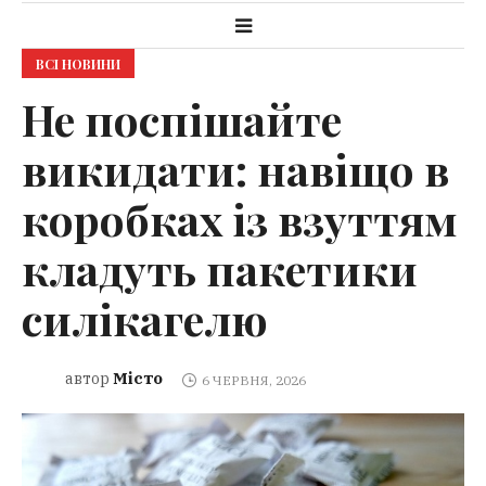
ВСІ НОВИНИ
Не поспішайте
викидати: навіщо в
коробках із взуттям
кладуть пакетики
силікагелю
Місто
автор
6 ЧЕРВНЯ, 2026