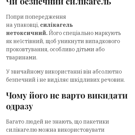
Чи безпечний силікагель
Попри попередження
на упаковці,
силікагель
нетоксичний.
Його спеціально маркують
як неїстівний, щоб уникнути випадкового
проковтування, особливо дітьми або
тваринами.
У звичайному використанні він абсолютно
безпечний і не виділяє шкідливих речовин.
Чому його не варто викидати
одразу
Багато людей не знають, що пакетики
силікагелю можна використовувати