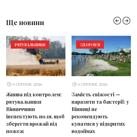
Ще новини
РЯТУВАЛЬНИКИ
ЗДОРОВ'Я
6 СЕРПНЯ, 2026
6 СЕРПНЯ, 2026
Жнива під контролем:
Замість свіжості —
рятувальники
паразити та бактерії: у
Вінниччини
Вінниці не
інспектують поля, щоб
рекомендують
зберегти врожай від
купатися у відкритих
пожеж
водоймах