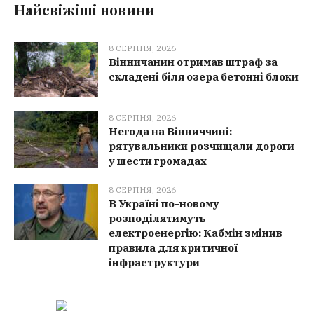
Найсвіжіші новини
8 СЕРПНЯ, 2026
Вінничанин отримав штраф за
складені біля озера бетонні блоки
8 СЕРПНЯ, 2026
Негода на Вінниччині:
рятувальники розчищали дороги
у шести громадах
8 СЕРПНЯ, 2026
В Україні по-новому
розподілятимуть
електроенергію: Кабмін змінив
правила для критичної
інфраструктури