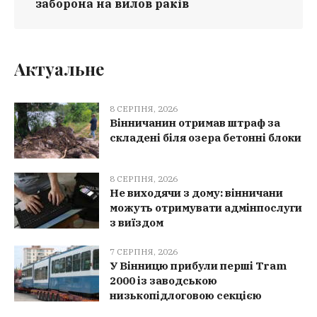
заборона на вилов раків
Актуальне
8 СЕРПНЯ, 2026
Вінничанин отримав штраф за
складені біля озера бетонні блоки
8 СЕРПНЯ, 2026
Не виходячи з дому: вінничани
можуть отримувати адмінпослуги
з виїздом
7 СЕРПНЯ, 2026
У Вінницю прибули перші Tram
2000 із заводською
низькопідлоговою секцією