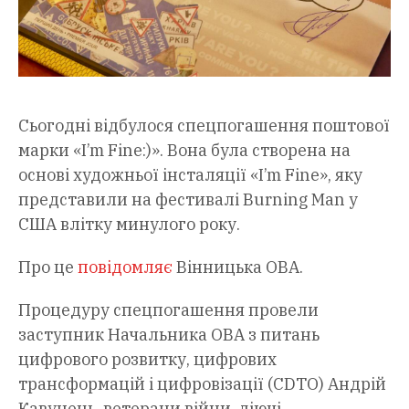
Сьогодні відбулося спецпогашення поштової
марки «I’m Fine:)». Вона була створена на
основі художньої інсталяції «I’m Fine», яку
представили на фестивалі Burning Man у
США влітку минулого року.
Про це
повідомляє
Вінницька ОВА.
Процедуру спецпогашення провели
заступник Начальника ОВА з питань
цифрового розвитку, цифрових
трансформацій і цифровізації (CDTO) Андрій
Кавунець, ветерани війни, діючі