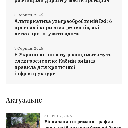
розчищали дороги у шести громадах
8 Серпня, 2026
Альтернатива ультраобробленій їжі: 6
простих і корисних рецептів, які
легко приготувати вдома
8 Серпня, 2026
В Україні по-новому розподілятимуть
електроенергію: Кабмін змінив
правила для критичної
інфраструктури
Актуальне
8 СЕРПНЯ, 2026
Вінничанин отримав штраф за
складені біля озера бетонні блоки