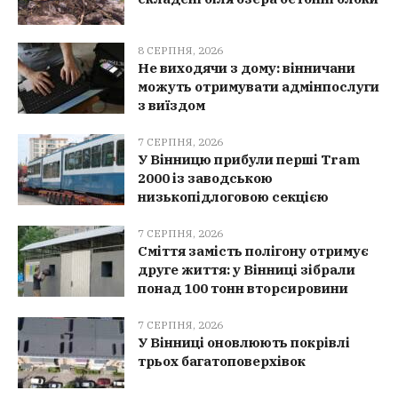
8 СЕРПНЯ, 2026
Не виходячи з дому: вінничани
можуть отримувати адмінпослуги
з виїздом
7 СЕРПНЯ, 2026
У Вінницю прибули перші Tram
2000 із заводською
низькопідлоговою секцією
7 СЕРПНЯ, 2026
Сміття замість полігону отримує
друге життя: у Вінниці зібрали
понад 100 тонн вторсировини
7 СЕРПНЯ, 2026
У Вінниці оновлюють покрівлі
трьох багатоповерхівок