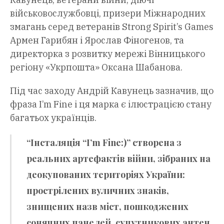
військовослужбовці, призери Міжнародних
змагань серед ветеранів Strong Spirit’s Games
Армен Гарибян і Ярослав Фіногенов, та
директорка з розвитку мережі Вінницького
регіону «Укрпошта» Оксана Шабанова.
Під час заходу Андрій Кавунець зазначив, що
фраза I’m Fine і ця марка є ілюстрацією стану
багатьох українців.
“Інсталяція “I’m Fine:)” створена з
реальних артефактів війни, зібраних на
деокупованих територіях України:
прострілених вуличних знаків,
знищених назв міст, пошкоджених
сонячних панелей, супутникових антен