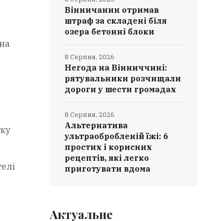
Вінничанин отримав
штраф за складені біля
озера бетонні блоки
 на
8 Серпня, 2026
Негода на Вінниччині:
рятувальники розчищали
дороги у шести громадах
8 Серпня, 2026
Альтернатива
тку
ультраобробленій їжі: 6
простих і корисних
рецептів, які легко
телі
приготувати вдома
Актуальне