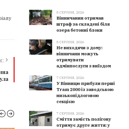
8 СЕРПНЯ, 2026
ріалу
Вінничанин отримав
штраф за складені біля
озера бетонні блоки
8 СЕРПНЯ, 2026
Не виходячи з дому:
вінничани можуть
отримувати
ИС
адмінпослуги з виїздом
рина
ула
7 СЕРПНЯ, 2026
У Вінницю прибули перші
Tram 2000 із заводською
низькопідлоговою
секцією
7 СЕРПНЯ, 2026
Сміття замість полігону
отримує друге життя: у