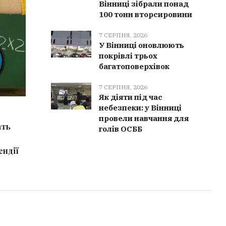
Вінниці зібрали понад
ПОЛІЦІЯ
НОВИН
100 тонн вторсировини
7 СЕРПНЯ, 2026
У Вінниці оновлюють
покрівлі трьох
багатоповерхівок
7 СЕРПНЯ, 2026
Як діяти під час
небезпеки: у Вінниці
8 СЕРПНЯ, 2026
8 СЕРПН
провели навчання для
ать
На Вінниччині судитимуть двох
Віннича
голів ОСББ
жінок за привласнення понад 3
складені
ендії
млн грн держпідприємства