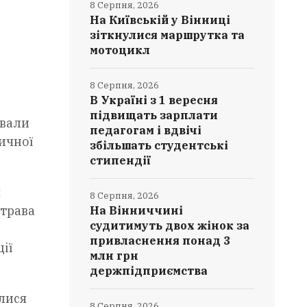
8 Серпня, 2026
На Київській у Вінниці
зіткнулися маршрутка та
мотоцикл
8 Серпня, 2026
В Україні з 1 вересня
підвищать зарплати
ували
педагогам і вдвічі
зичної
збільшать студентські
стипендії
я
8 Серпня, 2026
страва
На Вінниччині
судитимуть двох жінок за
привласнення понад 3
ії
млн грн
держпідприємства
илися
8 Серпня, 2026