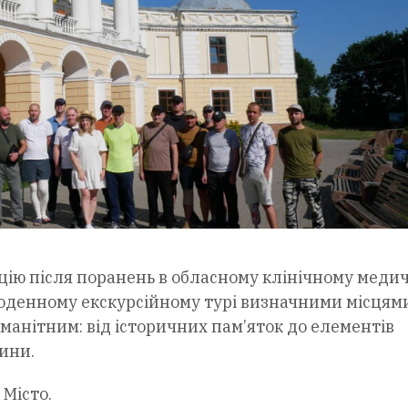
ацію після поранень в обласному клінічному меди
дноденному екскурсійному турі визначними місцям
манітним: від історичних пам’яток до елементів
ини.
Місто.