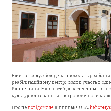
Військовослужбовці, які проходять реабіліт
реабілітаційному центрі, взяли участь в о
Вінниччини. Маршрут був насиченим і різно
культурної терапії та гастрономічної спадщ
Про це
повідомляє
Вінницька ОВА,
інформує