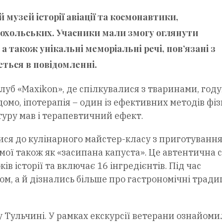
узей історії авіації та космонавтики,
охольських. Учасники мали змогу оглянути
 а також унікальні меморіальні речі, пов’язані з
деться в повідомленні.
клуб «Maxikon», де спілкувалися з тваринами, год
домо, іпотерапія – один із ефективних методів фі
 туру мав і терапевтичний ефект.
ися до кулінарного майстер-класу з приготуванн
омої також як «засипана капуста». Це автентична 
ів історії та включає 16 інгредієнтів. Під час
м, а й дізнались більше про гастрономічні традиц
 Тульчині. У рамках екскурсії ветерани ознайом