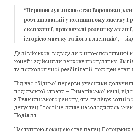
“Першою зупинкою став Вороновицький м
розташований у колишньому маєтку Гр
експозиції, присвячені розвитку авіації,
історією маєтку та його власників”, – й
Далі військові відвідали кінно-спортивний 
коней і здійснили верхову прогулянку. Як ві
та психологічної реабілітації, тож цей етап
Під час обідньої перерви учасники долучил
подільської страви – Тиманівської каші, від
з Тульчинського району, яка налічує сотні рок
дегустації гості не лише насолодились смако
Поділля.
Наступною локацією став палац Потоцьких у