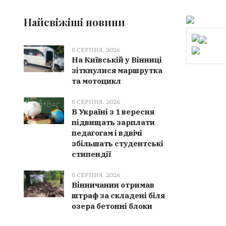
Найсвіжіші новини
8 СЕРПНЯ, 2026
На Київській у Вінниці
зіткнулися маршрутка
та мотоцикл
8 СЕРПНЯ, 2026
В Україні з 1 вересня
підвищать зарплати
педагогам і вдвічі
збільшать студентські
стипендії
8 СЕРПНЯ, 2026
Вінничанин отримав
штраф за складені біля
озера бетонні блоки