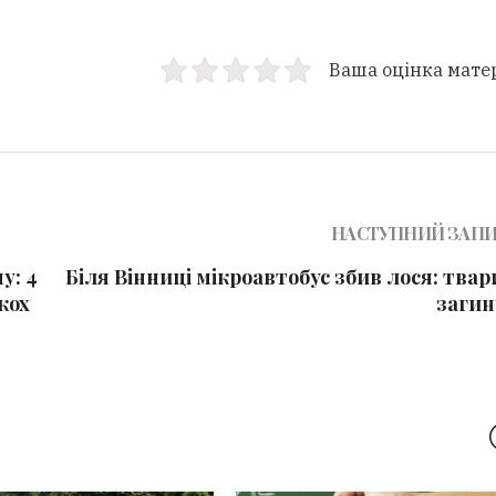
Ваша оцінка мате
НАСТУПНИЙ ЗАП
у: 4
Біля Вінниці мікроавтобус збив лося: тва
кох
загин