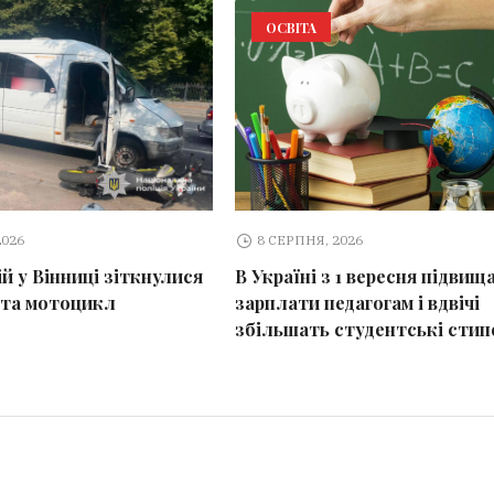
ОСВІТА
2026
8 СЕРПНЯ, 2026
й у Вінниці зіткнулися
В Україні з 1 вересня підвищ
 та мотоцикл
зарплати педагогам і вдвічі
збільшать студентські стип