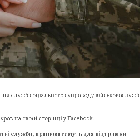
ня служб соціального супроводу військовослужб
ров на своїй сторінці у Facebook.
онатні служби, працюватимуть для підтримки