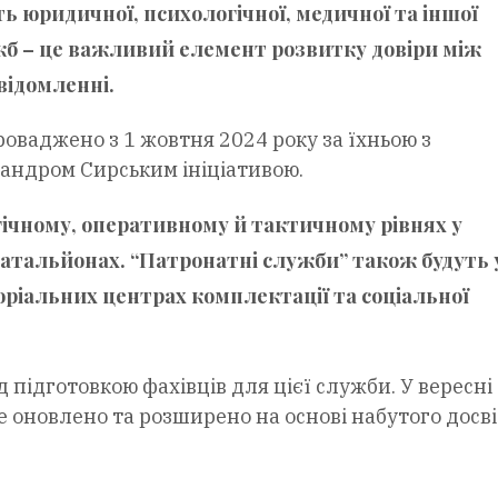
ть юридичної, психологічної, медичної та іншої
б – це важливий елемент розвитку довіри між
овідомленні.
роваджено з 1 жовтня 2024 року за їхньою з
андром Сирським ініціативою.
гічному, оперативному й тактичному рівнях у
батальйонах. “Патронатні служби” також будуть 
оріальних центрах комплектації та соціальної
д підготовкою фахівців для цієї служби. У вересні
 оновлено та розширено на основі набутого досві