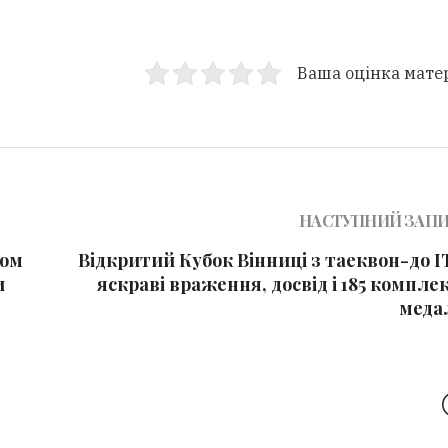
Ваша оцінка мате
НАСТУПНИЙ ЗАП
ном
Відкритий Кубок Вінниці з таеквон-до І
и
яскраві враження, досвід і 185 компле
меда