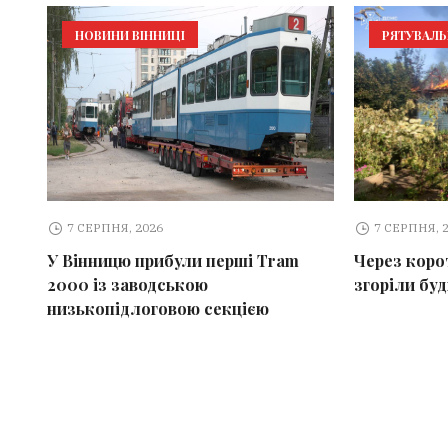
НОВИНИ ВІННИЦІ
РЯТУВАЛ
7 СЕРПНЯ, 2026
7 СЕРПНЯ, 
У Вінницю прибули перші Tram
Через коро
2000 із заводською
згоріли бу
низькопідлоговою секцією