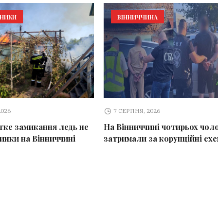
ЬНИКИ
ВІННИЧЧИНА
2026
7 СЕРПНЯ, 2026
тке замикання ледь не
На Вінниччині чотирьох чоло
динки на Вінниччині
затримали за корупційні сх