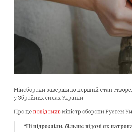
Міноборони завершило перший етап створен
у Збройних силах України.
Про це
повідомив
міністр оборони Рустем Умє
“Ці підрозділи, більше відомі як патр