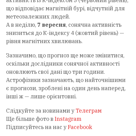
активність із К-індексом 5 (червоний рівень),
що відповідає магнітній бурі, відчутній для
метеозалежних людей.
А в неділю,
7 вересня
, сонячна активність
знизиться до К-індексу 4 (жовтий рівень) —
рівня магнітних хвилювань.
Зазначимо, що прогноз ще може змінитися,
оскільки дослідники сонячної активності
оновлюють свої дані що три години.
Астрофізики зазначають, що найточнішими
є прогнози, зроблені на один день наперед,
інші ж — лише орієнтовні.
Слідкуйте за новинами у
Телеграм
Ще більше фото в
Instagram
Підписуйтесь на нас у
Facebook