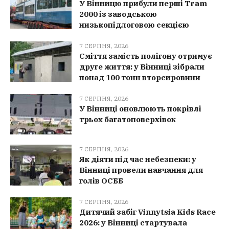
У Вінницю прибули перші Tram
2000 із заводською
низькопідлоговою секцією
7 СЕРПНЯ, 2026
Сміття замість полігону отримує
друге життя: у Вінниці зібрали
понад 100 тонн вторсировини
7 СЕРПНЯ, 2026
У Вінниці оновлюють покрівлі
трьох багатоповерхівок
7 СЕРПНЯ, 2026
Як діяти під час небезпеки: у
Вінниці провели навчання для
голів ОСББ
7 СЕРПНЯ, 2026
Дитячий забіг Vinnytsia Kids Race
2026: у Вінниці стартувала