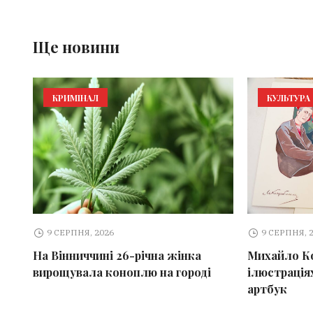
Ще новини
КРИМІНАЛ
КУЛЬТУРА
9 СЕРПНЯ, 2026
9 СЕРПНЯ, 
На Вінниччині 26-річна жінка
Михайло К
вирощувала коноплю на городі
ілюстраціях
артбук