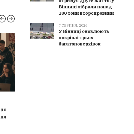
отримує друге життя: у
Вінниці зібрали понад
100 тонн вторсировини
7 СЕРПНЯ, 2026
У Вінниці оновлюють
покрівлі трьох
РЯТУВАЛЬНИКИ
НОВИН
багатоповерхівок
9 СЕРПНЯ, 2026
9 СЕРПН
 до
На Вінниччині минулої доби
У Вінниц
ння
сталось 11 пожеж
виробни