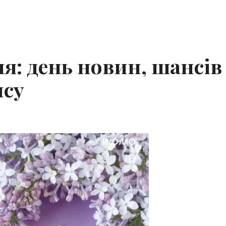
ня: день новин, шансів 
нсу