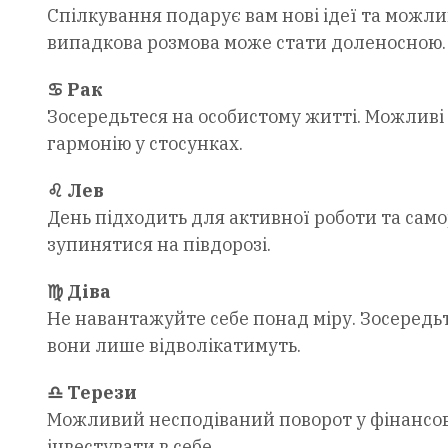
Спілкування подарує вам нові ідеї та можлив
випадкова розмова може стати доленосною.
♋ Рак
Зосередьтеся на особистому житті. Можливі
гармонію у стосунках.
♌ Лев
День підходить для активної роботи та саморе
зупинятися на півдорозі.
♍ Діва
Не навантажуйте себе понад міру. Зосередьт
вони лише відволікатимуть.
♎ Терези
Можливий несподіваний поворот у фінансовій
інвестувати в себе.