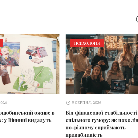
ПСИХОЛОГІЯ
2026
9 СЕРПНЯ, 2026
оцюбинський оживе в
Від фінансової стабільності
: у Вінниці видадуть
спільного гумору: як поколі
по-різному сприймають
привабливість