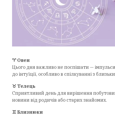
♈ Овен
Цього дня важливо не поспішати — імпульси
до інтуїції, особливо в спілкуванні з близьк
♉ Телець
Сприятливий день для вирішення побутових
новини від родичів або старих знайомих.
♊ Близнюки