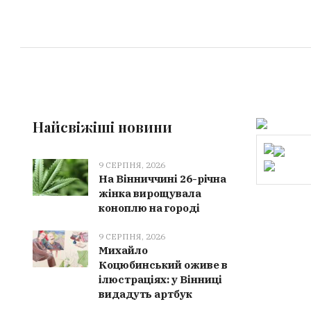
Найсвіжіші новини
9 СЕРПНЯ, 2026
На Вінниччині 26-річна
жінка вирощувала
коноплю на городі
9 СЕРПНЯ, 2026
Михайло
Коцюбинський оживе в
ілюстраціях: у Вінниці
видадуть артбук