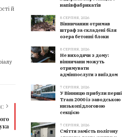
напівфабрикатів
сті й
8 СЕРПНЯ, 2026
Вінничанин отримав
штраф за складені біля
озера бетонні блоки
8 СЕРПНЯ, 2026
Не виходячи з дому:
ріалу
вінничани можуть
отримувати
адмінпослуги з виїздом
7 СЕРПНЯ, 2026
У Вінницю прибули перші
Tram 2000 із заводською
низькопідлоговою
ИС
секцією
лого
ука
7 СЕРПНЯ, 2026
Сміття замість полігону