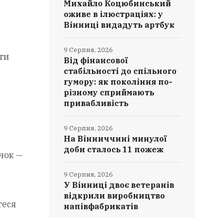
Михайло Коцюбинський
оживе в ілюстраціях: у
Вінниці видадуть артбук
9 Серпня, 2026
ти
Від фінансової
стабільності до спільного
гумору: як покоління по-
різному сприймають
привабливість
9 Серпня, 2026
На Вінниччині минулої
доби сталось 11 пожеж
чок —
9 Серпня, 2026
У Вінниці двоє ветеранів
відкрили виробництво
теся
напівфабрикатів