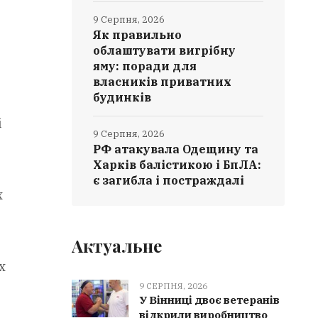
9 Серпня, 2026
Як правильно
облаштувати вигрібну
яму: поради для
власників приватних
будинків
і
9 Серпня, 2026
РФ атакувала Одещину та
Харків балістикою і БпЛА:
є загибла і постраждалі
х
Актуальне
х
9 СЕРПНЯ, 2026
У Вінниці двоє ветеранів
відкрили виробництво