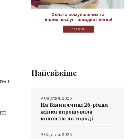
Найсвіжіше
теся
9 Серпня, 2026
На Вінниччині 26-річна
жінка вирощувала
мні
коноплю на городі
9 Серпня, 2026