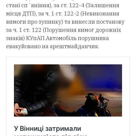
стані спʼяніння), за ст. 122-4 (Залишення
місця ДТП), за ч. 1 ст. 122-2 (Невиконання
вимоги про зупинку) та винесли постанову
за ч. 1 ст. 122 (Порушення вимог дорожніх
знаків) КУпАП.Автомобіль порушника
евакуйовано на арештмайданчик.