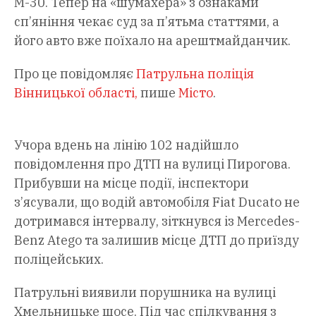
М-30. Тепер на «шумахера» з ознаками
сп’яніння чекає суд за п’ятьма статтями, а
його авто вже поїхало на арештмайданчик.
Про це повідомляє
Патрульна поліція
Вінницької області,
пише
Місто
.
Учора вдень на лінію 102 надійшло
повідомлення про ДТП на вулиці Пирогова.
Прибувши на місце події, інспектори
з’ясували, що водій автомобіля Fiat Ducato не
дотримався інтервалу, зіткнувся із Mercedes-
Benz Atego та залишив місце ДТП до приїзду
поліцейських.
Патрульні виявили порушника на вулиці
Хмельницьке шосе. Під час спілкування з