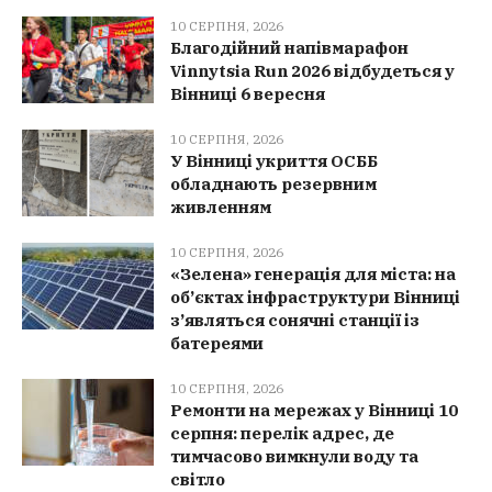
10 СЕРПНЯ, 2026
Благодійний напівмарафон
Vinnytsia Run 2026 відбудеться у
Вінниці 6 вересня
10 СЕРПНЯ, 2026
У Вінниці укриття ОСББ
обладнають резервним
живленням
10 СЕРПНЯ, 2026
«Зелена» генерація для міста: на
об’єктах інфраструктури Вінниці
з’являться сонячні станції із
батереями
10 СЕРПНЯ, 2026
Ремонти на мережах у Вінниці 10
серпня: перелік адрес, де
тимчасово вимкнули воду та
світло