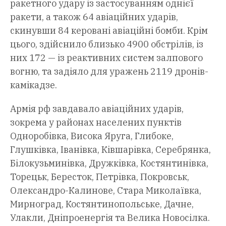
ракетного удару із застосуванням однієї
ракети, а також 64 авіаційних ударів,
скинувши 84 керовані авіаційні бомби. Крім
цього, здійснило близько 4900 обстрілів, із
них 172 — із реактивних систем залпового
вогню, та задіяло для уражень 2119 дронів-
камікадзе.
Армія рф завдавало авіаційних ударів,
зокрема у районах населених пунктів
Одноробівка, Висока Яруга, Глибоке,
Глушківка, Іванівка, Ківшарівка, Серебрянка,
Білокузьминівка, Дружківка, Костянтинівка,
Торецьк, Бересток, Петрівка, Покровськ,
Олександро-Калинове, Стара Миколаївка,
Мирноград, Костянтинопольське, Дачне,
Улакли, Дніпроенергія та Велика Новосілка.