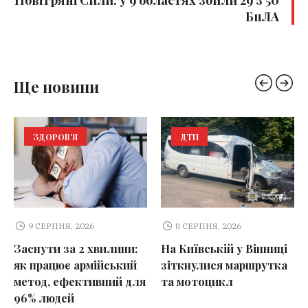
БпЛА
Ще новини
ЗДОРОВ'Я
ДТП
9 СЕРПНЯ, 2026
8 СЕРПНЯ, 2026
Заснути за 2 хвилини:
На Київській у Вінниці
як працює армійський
зіткнулися маршрутка
метод, ефективний для
та мотоцикл
96% людей