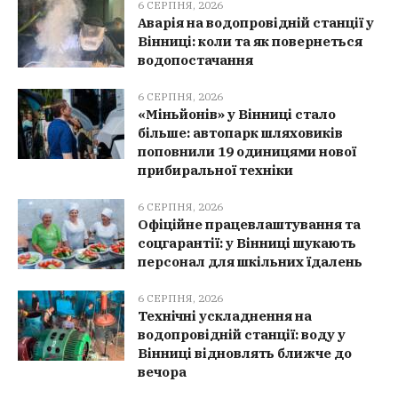
6 СЕРПНЯ, 2026
Аварія на водопровідній станції у
Вінниці: коли та як повернеться
водопостачання
6 СЕРПНЯ, 2026
«Міньйонів» у Вінниці стало
більше: автопарк шляховиків
поповнили 19 одиницями нової
прибиральної техніки
6 СЕРПНЯ, 2026
Офіційне працевлаштування та
соцгарантії: у Вінниці шукають
персонал для шкільних їдалень
6 СЕРПНЯ, 2026
Технічні ускладнення на
водопровідній станції: воду у
Вінниці відновлять ближче до
вечора