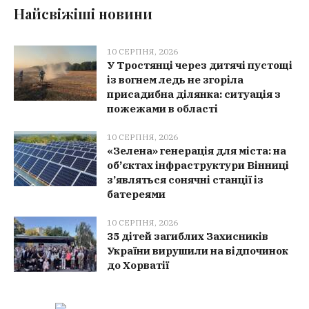
Найсвіжіші новини
10 СЕРПНЯ, 2026
У Тростянці через дитячі пустощі
із вогнем ледь не згоріла
присадибна ділянка: ситуація з
пожежами в області
10 СЕРПНЯ, 2026
«Зелена» генерація для міста: на
об’єктах інфраструктури Вінниці
з’являться сонячні станції із
батереями
10 СЕРПНЯ, 2026
35 дітей загиблих Захисників
України вирушили на відпочинок
до Хорватії