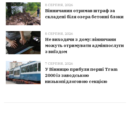
8 СЕРПНЯ, 2026
Вінничанин отримав штраф за
складені біля озера бетонні блоки
8 СЕРПНЯ, 2026
Не виходячи з дому: вінничани
можуть отримувати адмінпослуги
з виїздом
7 СЕРПНЯ, 2026
У Вінницю прибули перші Tram
2000 із заводською
низькопідлоговою секцією