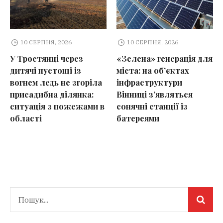
10 СЕРПНЯ, 2026
10 СЕРПНЯ, 2026
У Тростянці через
«Зелена» генерація для
дитячі пустощі із
міста: на об’єктах
вогнем ледь не згоріла
інфраструктури
присадибна ділянка:
Вінниці з’являться
ситуація з пожежами в
сонячні станції із
області
батереями