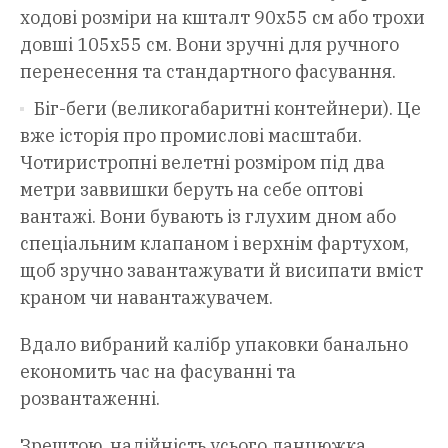
ходові розміри на кшталт 90х55 см або трохи
довші 105х55 см. Вони зручні для ручного
перенесення та стандартного фасування.
Біг-беги (великогабаритні контейнери). Це
вже історія про промислові масштаби.
Чотиристропні велетні розміром під два
метри заввишки беруть на себе оптові
вантажі. Вони бувають із глухим дном або
спеціальним клапаном і верхнім фартухом,
щоб зручно завантажувати й висипати вміст
краном чи навантажувачем.
Вдало вибраний калібр упаковки банально
економить час на фасуванні та
розвантаженні.
Зрештою, надійність усього ланцюжка