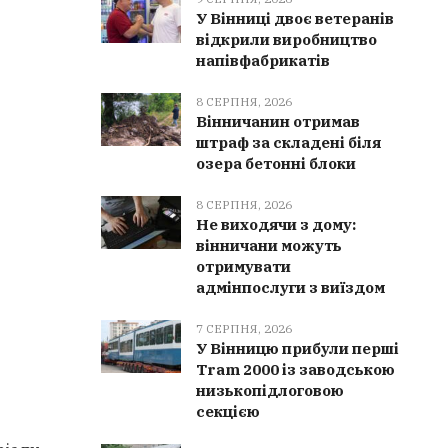
У Вінниці двоє ветеранів
відкрили виробництво
напівфабрикатів
8 СЕРПНЯ, 2026
Вінничанин отримав
штраф за складені біля
озера бетонні блоки
8 СЕРПНЯ, 2026
Не виходячи з дому:
вінничани можуть
отримувати
адмінпослуги з виїздом
7 СЕРПНЯ, 2026
У Вінницю прибули перші
Tram 2000 із заводською
низькопідлоговою
секцією