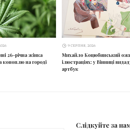
2026
9 СЕРПНЯ, 2026
ині 26-річна жінка
Михайло Коцюбинський ожи
 коноплю на городі
ілюстраціях: у Вінниці вида
артбук
Слідкуйте за на