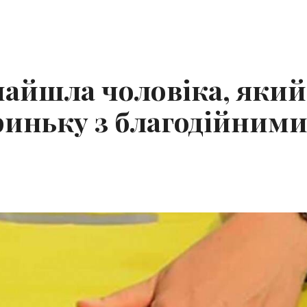
знайшла чоловіка, який
криньку з благодійним