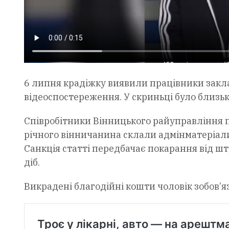
6 липня крадіжку виявили працівники закла
відеоспостереження. У скриньці було близьк
Співробітники Вінницького райуправління п
річного вінничанина склали адмінматеріали
Санкція статті передбачає покарання від ш
діб.
Викрадені благодійні кошти чоловік зобов’я