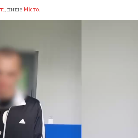
ті
, пише
Місто
.