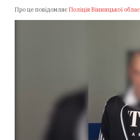
Про це повідомляє
Поліція Вінницької облас