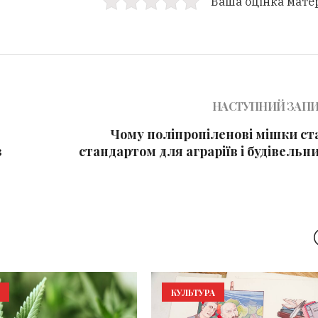
Ваша оцінка мате
НАСТУПНИЙ ЗАП
Чому поліпропіленові мішки ст
з
стандартом для аграріїв і будівельн
КУЛЬТУРА