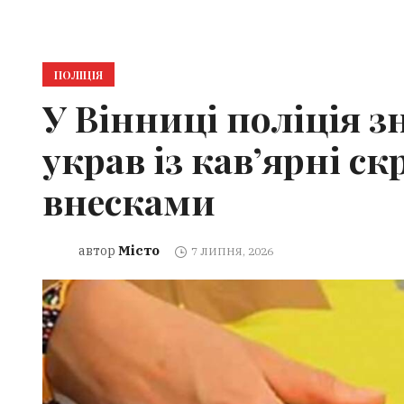
ПОЛІЦІЯ
У Вінниці поліція 
украв із кав’ярні с
внесками
Місто
автор
7 ЛИПНЯ, 2026