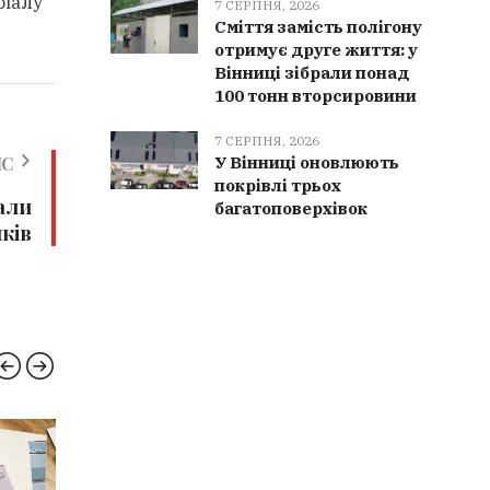
ріалу
7 СЕРПНЯ, 2026
Сміття замість полігону
отримує друге життя: у
Вінниці зібрали понад
100 тонн вторсировини
7 СЕРПНЯ, 2026
У Вінниці оновлюють
ИС
покрівлі трьох
али
багатоповерхівок
иків
ПСИХОЛОГІЯ
РЯТУ