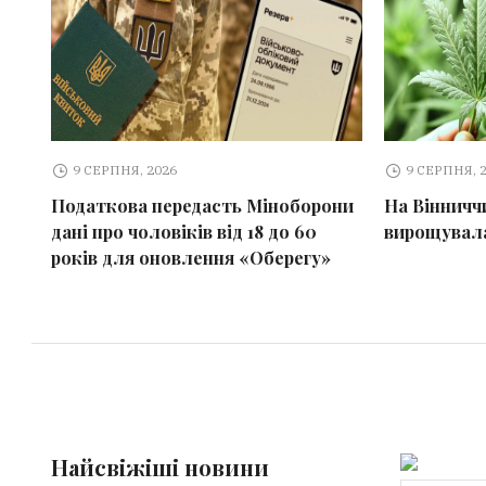
9 СЕРПНЯ, 2026
9 СЕРПНЯ, 
Податкова передасть Міноборони
На Вінничч
дані про чоловіків від 18 до 60
вирощувала
років для оновлення «Оберегу»
Найсвіжіші новини