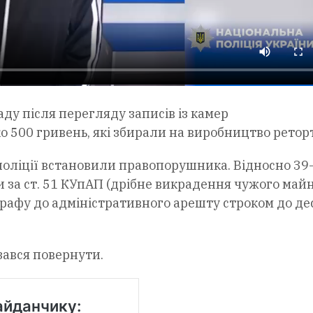
ду після перегляду записів із камер
о 500 гривень, які збирали на виробництво реторт
оліції встановили правопорушника. Відносно 39
 за ст. 51 КУпАП (дрібне викрадення чужого майн
трафу до адміністративного арешту строком до де
зався повернути.