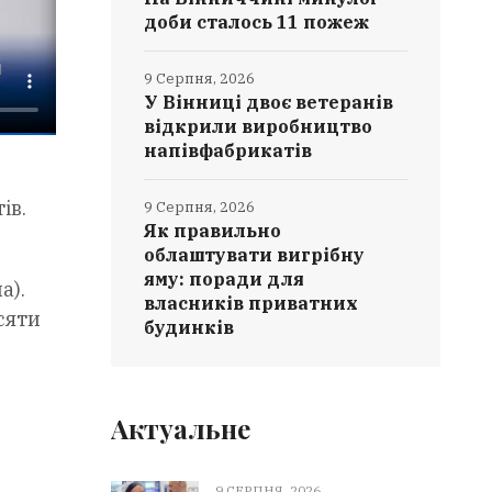
доби сталось 11 пожеж
9 Серпня, 2026
У Вінниці двоє ветеранів
відкрили виробництво
напівфабрикатів
ів.
9 Серпня, 2026
Як правильно
облаштувати вигрібну
-
яму: поради для
а).
власників приватних
сяти
будинків
Актуальне
9 СЕРПНЯ, 2026