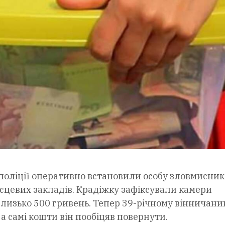
поліції оперативно встановили особу зловмисник
ісцевих закладів. Крадіжку зафіксували камери
близько 500 гривень. Тепер 39-річному вінничани
а самі кошти він пообіцяв повернути.