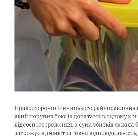
Правоохоронці Вінницького райуправління 
який поцупив бокс із донатами в одному з м
відеоспостереження, а сума збитків склала 
загрожує адміністративна відповідальність, 