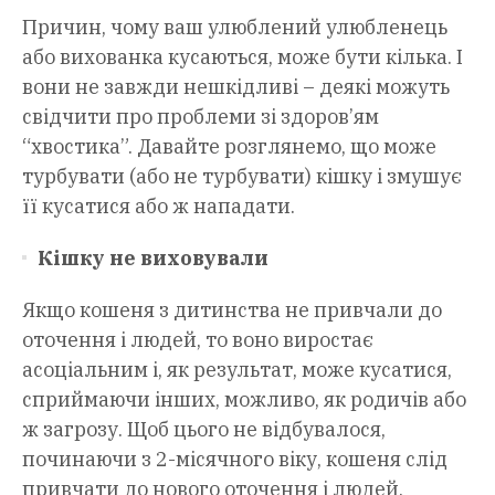
Причин, чому ваш улюблений улюбленець
або вихованка кусаються, може бути кілька. І
вони не завжди нешкідливі – деякі можуть
свідчити про проблеми зі здоров’ям
“хвостика”. Давайте розглянемо, що може
турбувати (або не турбувати) кішку і змушує
її кусатися або ж нападати.
Кішку не виховували
Якщо кошеня з дитинства не привчали до
оточення і людей, то воно виростає
асоціальним і, як результат, може кусатися,
сприймаючи інших, можливо, як родичів або
ж загрозу. Щоб цього не відбувалося,
починаючи з 2-місячного віку, кошеня слід
привчати до нового оточення і людей.