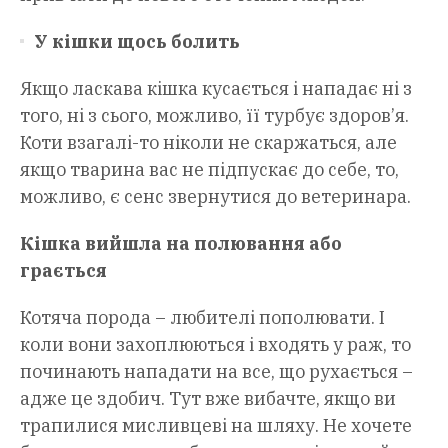
У кішки щось болить
Якщо ласкава кішка кусається і нападає ні з
того, ні з сього, можливо, її турбує здоров’я.
Коти взагалі-то ніколи не скаржаться, але
якщо тварина вас не підпускає до себе, то,
можливо, є сенс звернутися до ветеринара.
Кішка вийшла на полювання або
грається
Котяча порода – любителі пополювати. І
коли вони захоплюються і входять у раж, то
починають нападати на все, що рухається –
адже це здобич. Тут вже вибачте, якщо ви
трапилися мисливцеві на шляху. Не хочете