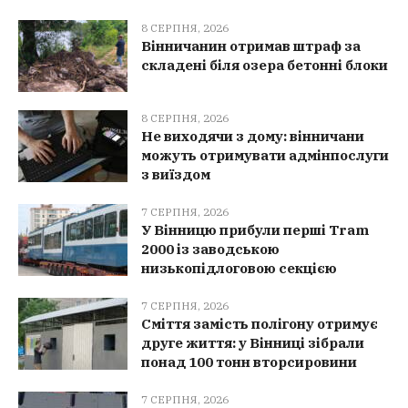
8 СЕРПНЯ, 2026
Вінничанин отримав штраф за
складені біля озера бетонні блоки
8 СЕРПНЯ, 2026
Не виходячи з дому: вінничани
можуть отримувати адмінпослуги
з виїздом
7 СЕРПНЯ, 2026
У Вінницю прибули перші Tram
2000 із заводською
низькопідлоговою секцією
7 СЕРПНЯ, 2026
Сміття замість полігону отримує
друге життя: у Вінниці зібрали
понад 100 тонн вторсировини
7 СЕРПНЯ, 2026