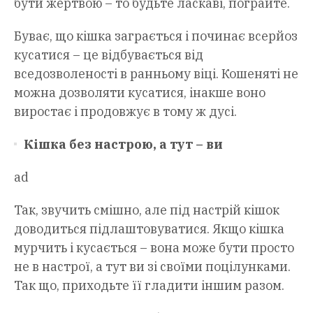
бути жертвою – то будьте ласкаві, пограйте.
Буває, що кішка заграється і починає всерйоз
кусатися – це відбувається від
вседозволеності в ранньому віці. Кошеняті не
можна дозволяти кусатися, інакше воно
виростає і продовжує в тому ж дусі.
Кішка без настрою, а тут – ви
ad
Так, звучить смішно, але під настрій кішок
доводиться підлаштовуватися. Якщо кішка
мурчить і кусається – вона може бути просто
не в настрої, а тут ви зі своїми поцілунками.
Так що, приходьте її гладити іншим разом.