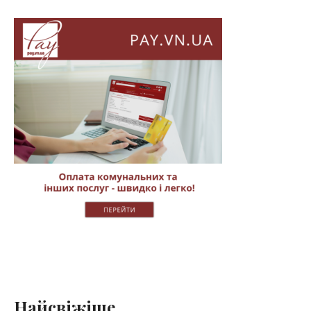
Найсвіжіше