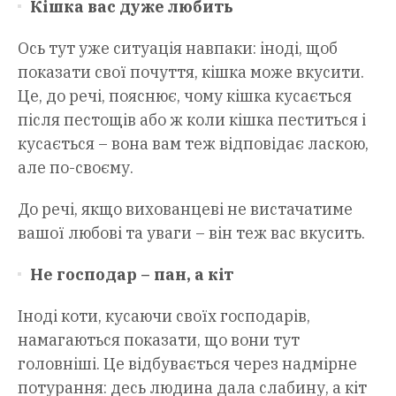
Кішка вас дуже любить
Ось тут уже ситуація навпаки: іноді, щоб
показати свої почуття, кішка може вкусити.
Це, до речі, пояснює, чому кішка кусається
після пестощів або ж коли кішка пеститься і
кусається – вона вам теж відповідає ласкою,
але по-своєму.
До речі, якщо вихованцеві не вистачатиме
вашої любові та уваги – він теж вас вкусить.
Не господар – пан, а кіт
Іноді коти, кусаючи своїх господарів,
намагаються показати, що вони тут
головніші. Це відбувається через надмірне
потурання: десь людина дала слабину, а кіт