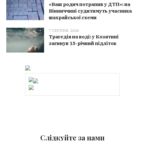
«Ваш родич потрапив у ДТП»: на
Вінниччині судитимуть учасника
шахрайської схеми
7 СЕРПНЯ, 2026
Трагедія на воді: у Козятині
загинув 15-річний підліток
Слідкуйте за нами