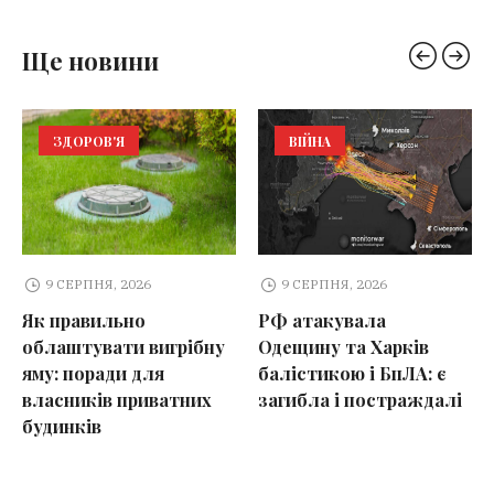
Ще новини
ЗДОРОВ'Я
ВІЙНА
9 СЕРПНЯ, 2026
9 СЕРПНЯ, 2026
Як правильно
РФ атакувала
облаштувати вигрібну
Одещину та Харків
яму: поради для
балістикою і БпЛА: є
власників приватних
загибла і постраждалі
будинків