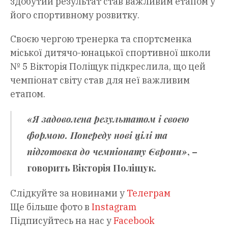
здобутий результат став важливим етапом у
його спортивному розвитку.
Своєю чергою тренерка та спортсменка
міської дитячо-юнацької спортивної школи
№ 5 Вікторія Поліщук підкреслила, що цей
чемпіонат світу став для неї важливим
етапом.
«Я задоволена результатом і своєю
формою. Попереду нові цілі та
підготовка до чемпіонату Європи»
, –
говорить
Вікторія Поліщук
.
Слідкуйте за новинами у
Телеграм
Ще більше фото в
Instagram
Підписуйтесь на нас у
Facebook