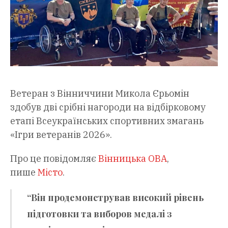
Ветеран з Вінниччини Микола Єрьомін
здобув дві срібні нагороди на відбірковому
етапі Всеукраїнських спортивних змагань
«Ігри ветеранів 2026».
Про це повідомляє
Вінницька ОВА
,
пише
Місто
.
“Він продемонстрував високий рівень
підготовки та виборов медалі з