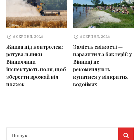
6 СЕРПНЯ, 2026
6 СЕРПНЯ, 2026
Жнива під контролем:
Замість свіжості —
рятувальники
паразити та бактерії: у
Вінниччини
Вінниці не
інспектують поля, щоб
рекомендують
зберегти врожай від
купатися у відкритих
пожеж
водоймах