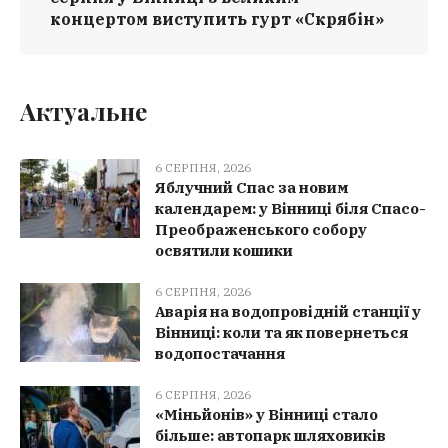
концертом виступить гурт «Скрябін»
Актуальне
6 СЕРПНЯ, 2026
Яблучний Спас за новим
календарем: у Вінниці біля Спасо-
Преображенського собору
освятили кошики
6 СЕРПНЯ, 2026
Аварія на водопровідній станції у
Вінниці: коли та як повернеться
водопостачання
6 СЕРПНЯ, 2026
«Міньйонів» у Вінниці стало
більше: автопарк шляховиків