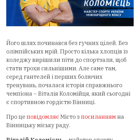
Його шлях починався без гучних цілей. Без
олімпійських мрій. Просто кілька хлопців із
коледжу вирішили піти до спортзали, щоб
стати трохи сильнішими. Але саме там,
серед гантелей і перших болючих
тренувань, почалася історія справжнього
чемпіона – Віталія Коломійця, який сьогодні
є спортивною гордістю Вінниці.
Про це
повідомляє
Місто з
посиланням
на
Вінницьку міську раду.
Віталій Коломієць
– майстер спорту