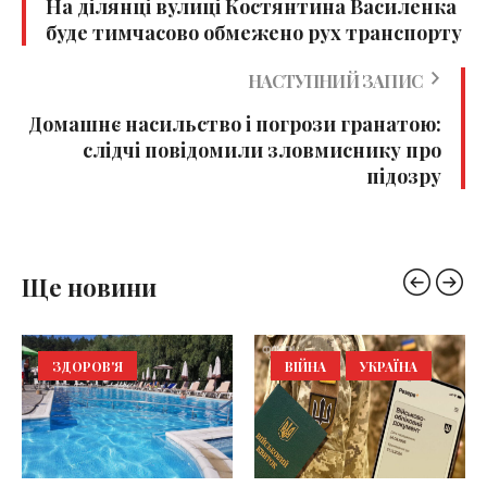
На ділянці вулиці Костянтина Василенка
буде тимчасово обмежено рух транспорту
НАСТУПНИЙ ЗАПИС
Домашнє насильство і погрози гранатою:
слідчі повідомили зловмиснику про
підозру
Ще новини
ЗДОРОВ'Я
ВІЙНА
УКРАЇНА