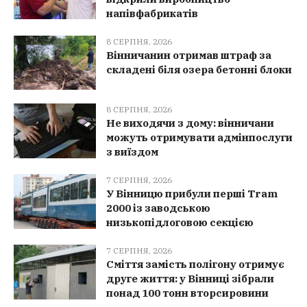
напівфабрикатів
8 СЕРПНЯ, 2026
Вінничанин отримав штраф за
складені біля озера бетонні блоки
8 СЕРПНЯ, 2026
Не виходячи з дому: вінничани
можуть отримувати адмінпослуги
з виїздом
7 СЕРПНЯ, 2026
У Вінницю прибули перші Tram
2000 із заводською
низькопідлоговою секцією
7 СЕРПНЯ, 2026
Сміття замість полігону отримує
друге життя: у Вінниці зібрали
понад 100 тонн вторсировини