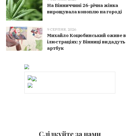
На Вінниччині 26-річна жінка
вирощувала коноплю на городі
9 СЕРПНЯ, 2026
Михайло Коцюбинський оживе в
ілюстраціях: у Вінниці видадуть
артбук
Слідкуйте за нами