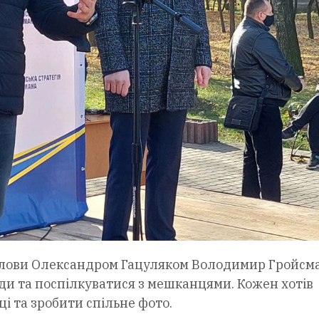
 голови Олександром Гацуляком Володимир Гройсм
и та поспілкуватися з мешканцями. Кожен хотів
і та зробити спільне фото.