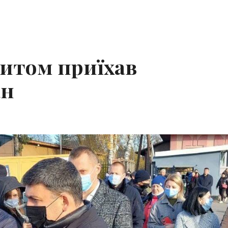
зитом приїхав
ан