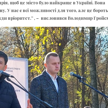
мрія, щоб це місто було найкраще в Україні. Вона
у. У нас є всі можливості для того, але це бороть
жди пріоритет.” , – висловився Володимир Гройс