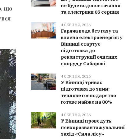
не буде водопостачання
о, що
та електрики 05 серпня
увся
4 СЕРПНЯ, 2026
Гаряча вода без газу та
власна електроенергія: у
Вінниці стартує
підготовка до
реконструкції очисних
споруд у Сабарові
4 СЕРПНЯ, 2026
У Вінниці триває
підготовка до зими:
теплове господарство
готове майже на 80%
4 СЕРПНЯ, 2026
У Вінниці проведуть
психорозвантажувальний
захід «Сила лісу»