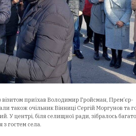
 з візитом приїхав Володимир Гройсман, Прем’єр-
тали також очільник Вінниці Сергій Моргунов та г
й. У центрі, біля селищної ради, зібралось багат
 з гостем села.