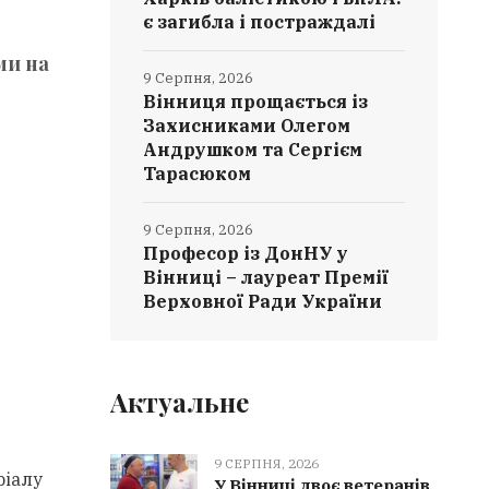
є загибла і постраждалі
ми на
9 Серпня, 2026
Вінниця прощається із
Захисниками Олегом
Андрушком та Сергієм
Тарасюком
9 Серпня, 2026
Професор із ДонНУ у
Вінниці – лауреат Премії
Верховної Ради України
Актуальне
9 СЕРПНЯ, 2026
ріалу
У Вінниці двоє ветеранів