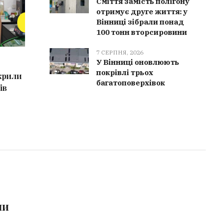
Сміття замість полігону
отримує друге життя: у
Вінниці зібрали понад
100 тонн вторсировини
7 СЕРПНЯ, 2026
9 СЕРПНЯ, 2026
9 СЕРПН
У Вінниці оновлюють
покрівлі трьох
дкрили
Як правильно облаштувати
РФ атак
багатоповерхівок
ів
вигрібну яму: поради для
балістик
власників приватних будинків
постраж
ми