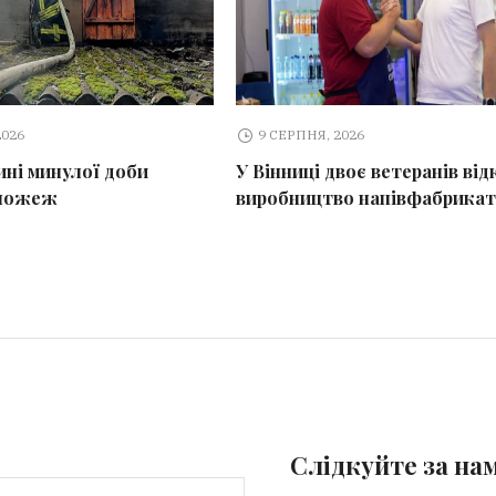
2026
9 СЕРПНЯ, 2026
ині минулої доби
У Вінниці двоє ветеранів ві
 пожеж
виробництво напівфабрикат
Слідкуйте за на