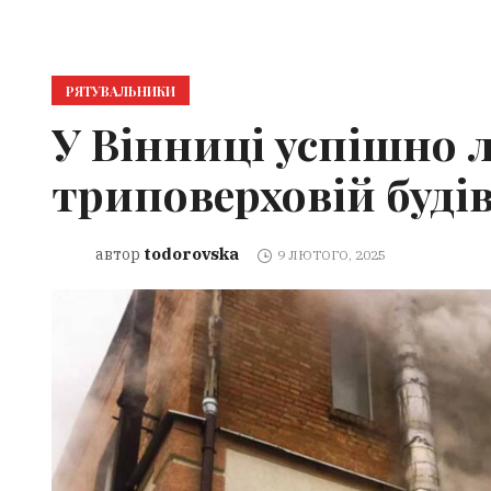
РЯТУВАЛЬНИКИ
У Вінниці успішно 
триповерховій будів
todorovska
автор
9 ЛЮТОГО, 2025