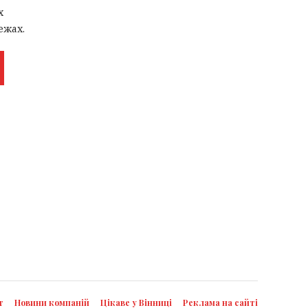
х
ежах.
т
Новини компаній
Цікаве у Вінниці
Реклама на сайті