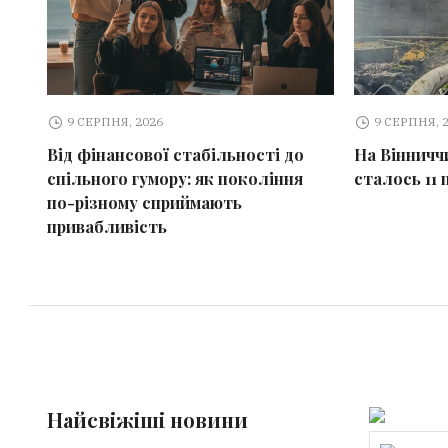
9 СЕРПНЯ, 2026
9 СЕРПНЯ, 
Від фінансової стабільності до
На Вінничч
спільного гумору: як покоління
сталось 11
по-різному сприймають
привабливість
Найсвіжіші новини