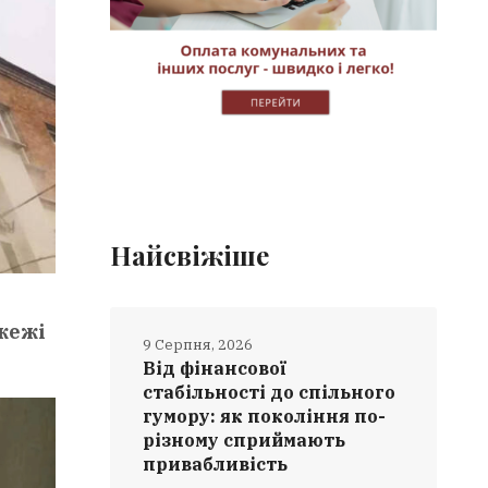
Найсвіжіше
ожежі
9 Серпня, 2026
Від фінансової
стабільності до спільного
гумору: як покоління по-
різному сприймають
привабливість