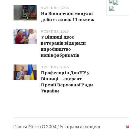
9 СЕРПНЯ, 2026
На Вінниччині минулої
доби сталось 11 пожеж
9 СЕРПНЯ, 2026
У Вінниці двоє
ветеранів відкрили
виробництво
напівфабрикатів
9 СЕРПНЯ, 2026
Професор із ДонНУ у
Вінниці – лауреат
Премії Верховної Ради
України
Газета Місто © 2004 / Усі права захищено
М