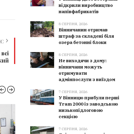
відкрили виробництво
напівфабрикатів
8 СЕРПНЯ, 2026
Вінничанин отримав
штраф за складені біля
ИС
озера бетонні блоки
 всі
8 СЕРПНЯ, 2026
кий
Не виходячи з дому:
вінничани можуть
отримувати
адмінпослуги з виїздом
7 СЕРПНЯ, 2026
У Вінницю прибули перші
Tram 2000 із заводською
низькопідлоговою
ЗДОРОВ'Я
ВІЙНА
секцією
7 СЕРПНЯ, 2026