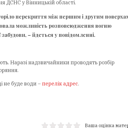
ня ДСНС у Вінницькій області.
горіло перекриття між першим і другим поверха
днювала можливість розповсюдження вогню
 забудови, – йдеться у повідомленні.
ь. Наразі надзвичайники проводять розбір
оряння.
і не буде води –
перелік адрес
.
Ваша оцінка мате