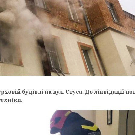
ховій будівлі на вул. Стуса. До ліквідації п
техніки.