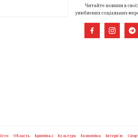
Читайте новини в свої
улюблених соціальних мер
істо
Область
Кримінал
Культура
Економіка
Інтерв`ю
Спор