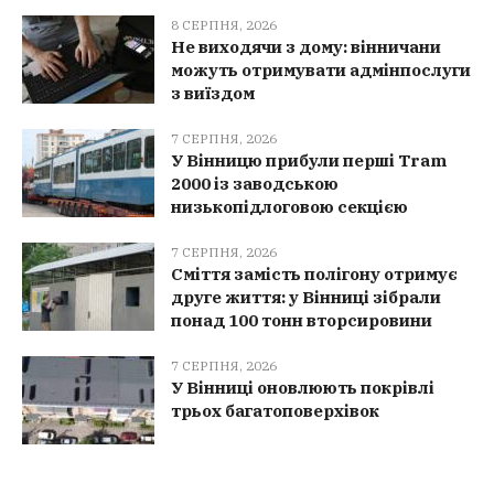
8 СЕРПНЯ, 2026
Не виходячи з дому: вінничани
можуть отримувати адмінпослуги
з виїздом
7 СЕРПНЯ, 2026
У Вінницю прибули перші Tram
2000 із заводською
низькопідлоговою секцією
7 СЕРПНЯ, 2026
Сміття замість полігону отримує
друге життя: у Вінниці зібрали
понад 100 тонн вторсировини
7 СЕРПНЯ, 2026
У Вінниці оновлюють покрівлі
трьох багатоповерхівок