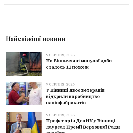
Найсвіжіші новини
9 СЕРПНЯ, 2026
На Вінниччині минулої доби
сталось 11 пожеж
9 СЕРПНЯ, 2026
У Вінниці двоє ветеранів
відкрили виробництво
напівфабрикатів
9 СЕРПНЯ, 2026
Професор із ДонНУ у Вінниці –
лауреат Премії Верховної Ради