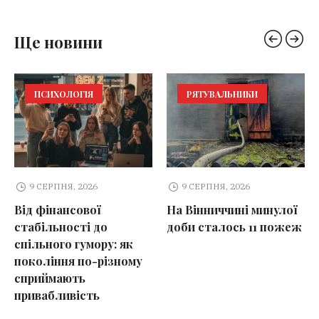
Ще новини
ПСИХОЛОГІЯ
РЯТУВАЛЬНИКИ
9 СЕРПНЯ, 2026
9 СЕРПНЯ, 2026
Від фінансової
На Вінниччині минулої
стабільності до
доби сталось 11 пожеж
спільного гумору: як
покоління по-різному
сприймають
привабливість