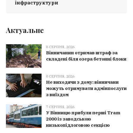
інфраструктури
Актуальне
8 СЕРПНЯ, 2026
Вінничанин отримав штраф за
складені біля озера бетонні блоки
8 СЕРПНЯ, 2026
Не виходячи з дому: вінничани
можуть отримувати адмінпослуги
з виїздом
7 СЕРПНЯ, 2026
У Вінницю прибули перші Tram
2000 із заводською
низькопідлоговою секцією