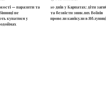
іжості — паразити та
10 днів у Карпатах: діти заг
Вінниці не
та безвісти зниклих Воїнів
ть купатися у
провели канікули в Яблуниц
водоймах