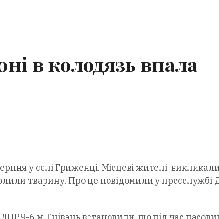
оні в колодязь впала
ерпня у селі Гриженці. Місцеві жителі викликал
олили тварину. Про це повідомили у пресслужбі
ПРЧ-6 м. Гнівань встановили, що під час пасов