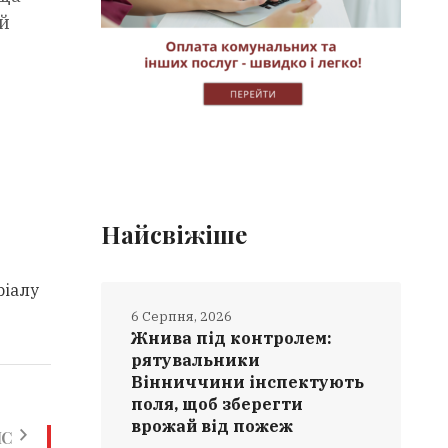
ий
Найсвіжіше
ріалу
6 Серпня, 2026
Жнива під контролем:
рятувальники
Вінниччини інспектують
поля, щоб зберегти
врожай від пожеж
ИС