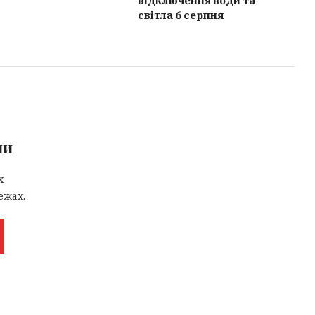
відключення води та
світла 6 серпня
ми
х
ежах.