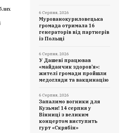
иблих
Культурна спадщина Вінниччини
Мурован
6 Серпня, 2026
поповнилася 9 новими
отримала
Мурованокуриловецька
і
елементами: від чеського печива
партнер
громада отримала 16
до танцю «Ганка»
генераторів від партнерів
із Польщі
6 Серпня, 2026
У Дашеві працював
«майданчик здоров’я»:
жителі громади пройшли
медогляди та вакцинацію
6 Серпня, 2026
Запалимо вогники для
Кузьми! 14 серпня у
Вінниці з великим
концертом виступить
гурт «Скрябін»