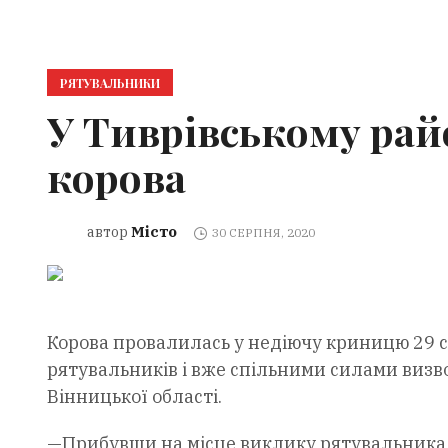
РЯТУВАЛЬНИКИ
У Тиврівському рай
корова
Місто
автор
30 СЕРПНЯ, 2020
Корова провалилась у недіючу криницю 29 с
рятувальників і вже спільними силами визв
Вінницької області.
—Прибувши на місце виклику рятувальника Д