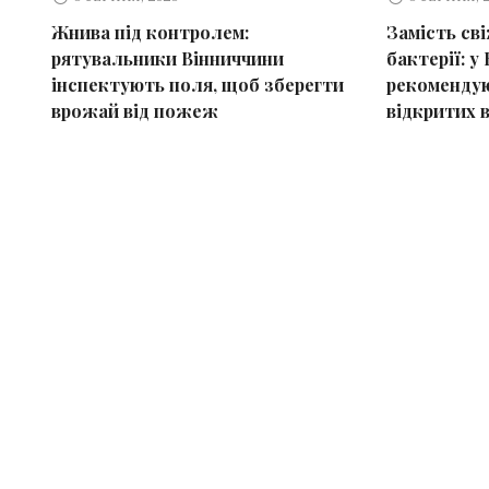
Жнива під контролем:
Замість св
рятувальники Вінниччини
бактерії: у 
інспектують поля, щоб зберегти
рекомендую
врожай від пожеж
відкритих 