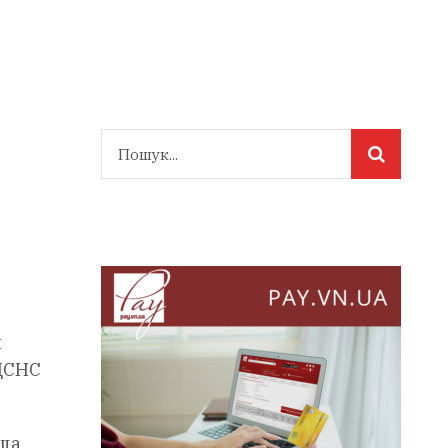
и
 ДСНС
ища