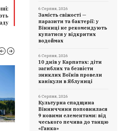
ні:
6 Серпня, 2026
Замість свіжості —
ють
паразити та бактерії: у
саду
Вінниці не рекомендують
купатися у відкритих
водоймах
6 Серпня, 2026
10 днів у Карпатах: діти
загиблих та безвісти
КУЛЬТУРА
ВІНН
зниклих Воїнів провели
канікули в Яблуниці
6 Серпня, 2026
Культурна спадщина
Вінниччини поповнилася
9 новими елементами: від
чеського печива до танцю
«Ганка»
6 СЕРПНЯ, 2026
6 СЕРПН