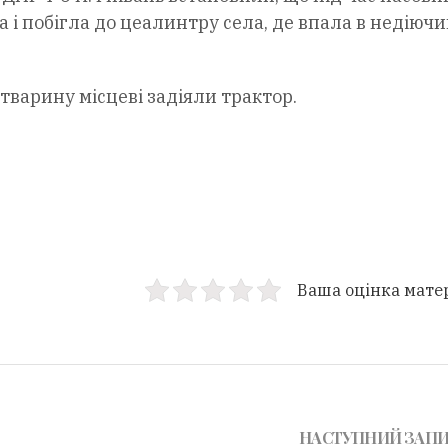
та і побігла до цеалинтру села, де впала в недіюч
тварину місцеві задіяли трактор.
Ваша оцінка мате
НАСТУПНИЙ ЗАП