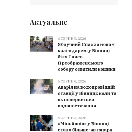
Актуальне
6 СЕРПНЯ, 2026
Яблучний Спас за новим
календарем: у Вінниці
біля Спасо-
Преображенського
собору освятили кошики
6 СЕРПНЯ, 2026
Аварія на водопровідній
станції у Вінниці: коли та
як повернеться
водопостачання
6 СЕРПНЯ, 2026
«Міньйонів» у Вінниці
стало більше: автопарк