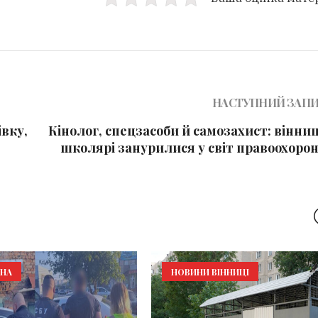
НАСТУПНИЙ ЗАП
івку,
Кінолог, спецзасоби й самозахист: вінни
школярі занурилися у світ правоохорон
ИНА
НОВИНИ ВІННИЦІ