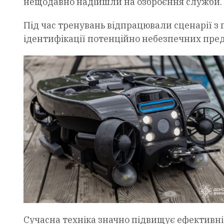
нещодавно надійшли на озброєння служби.
Під час тренувань відпрацювали сценарії з 
ідентифікації потенційно небезпечних пред
Сучасна техніка значно підвищує ефективні