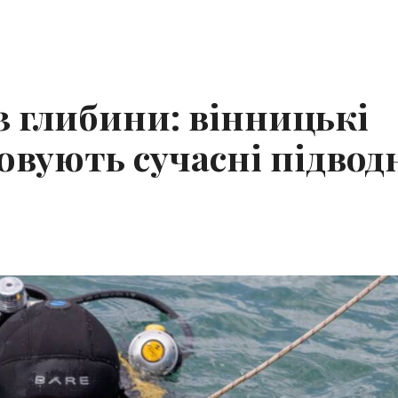
з глибини: вінницькі
вують сучасні підвод