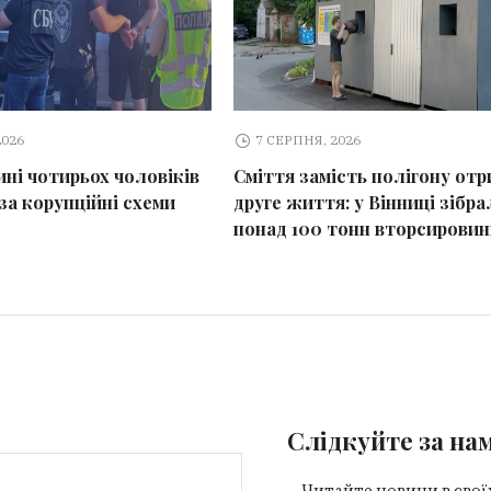
2026
7 СЕРПНЯ, 2026
ині чотирьох чоловіків
Сміття замість полігону отр
за корупційні схеми
друге життя: у Вінниці зібра
понад 100 тонн вторсировин
Слідкуйте за на
Читайте новини в свої