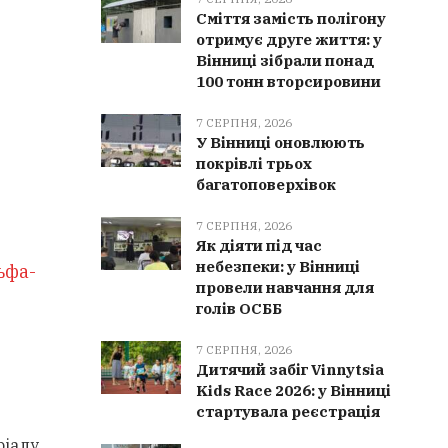
Сміття замість полігону
отримує друге життя: у
Вінниці зібрали понад
100 тонн вторсировини
7 СЕРПНЯ, 2026
У Вінниці оновлюють
покрівлі трьох
багатоповерхівок
7 СЕРПНЯ, 2026
Як діяти під час
небезпеки: у Вінниці
ьфа-
провели навчання для
голів ОСББ
7 СЕРПНЯ, 2026
Дитячий забіг Vinnytsia
Kids Race 2026: у Вінниці
стартувала реєстрація
ріалу