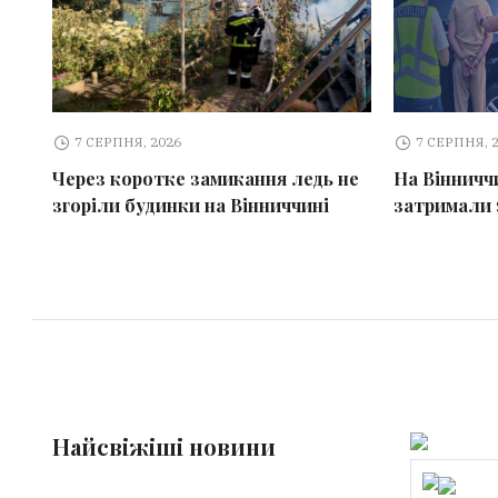
7 СЕРПНЯ, 2026
7 СЕРПНЯ, 
Через коротке замикання ледь не
На Вінничч
згоріли будинки на Вінниччині
затримали 
Найсвіжіші новини