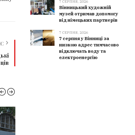
7 СЕРПНЯ, 2026
Вінницький художній
музей отримав допомогу
від німецьких партнерів
7 СЕРПНЯ, 2026
7 серпня у Вінниці за
ИС
низкою адрес тимчасово
відключать воду та
цькі
електроенергію
ців
РЯТУВАЛЬНИКИ
НОВИН