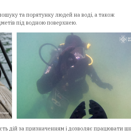
пошуку та порятунку людей на воді, а також
метів під водною поверхнею.
сть дій за призначенням і дозволяє працювати ш