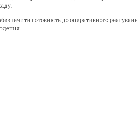
ладу.
абезпечити готовність до оперативного реагуванн
годення.