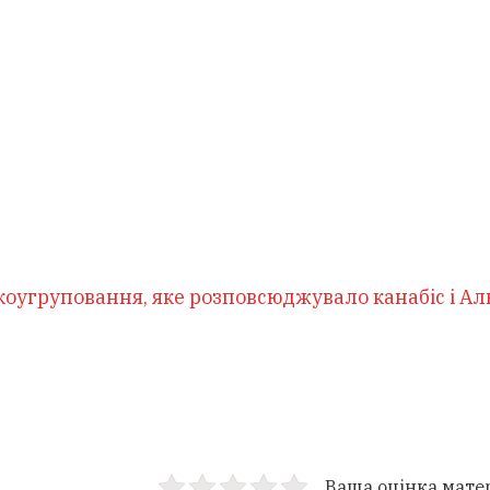
оугруповання, яке розповсюджувало канабіс і Ал
Ваша оцінка мате