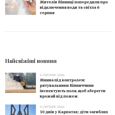
Жителів Вінниці попередили про
відключення води та світла 6
серпня
Найсвіжіші новини
6 СЕРПНЯ, 2026
Жнива під контролем:
рятувальники Вінниччини
інспектують поля, щоб зберегти
врожай від пожеж
6 СЕРПНЯ, 2026
10 днів у Карпатах: діти загиблих