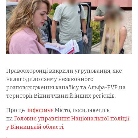
Правоохоронці викрили угруповання, яке
налагодило схему незаконного
розповсюдження канабісу та Альфа-PVP на
території Вінниччини й інших регіонів.
Про це
інформує
Місто, посилаючись
на
Головне управління Національної поліції
у Вінницькій області.