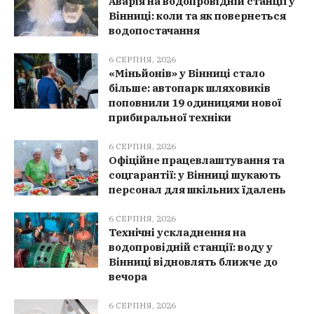
Аварія на водопровідній станції у
Вінниці: коли та як повернеться
водопостачання
6 СЕРПНЯ, 2026
«Міньйонів» у Вінниці стало
більше: автопарк шляховиків
поповнили 19 одиницями нової
прибиральної техніки
6 СЕРПНЯ, 2026
Офіційне працевлаштування та
соцгарантії: у Вінниці шукають
персонал для шкільних їдалень
6 СЕРПНЯ, 2026
Технічні ускладнення на
водопровідній станції: воду у
Вінниці відновлять ближче до
вечора
6 СЕРПНЯ, 2026