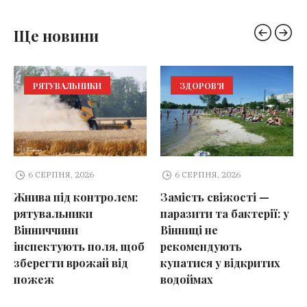
Ще новини
РЯТУВАЛЬНИКИ
ЗДОРОВ'Я
6 СЕРПНЯ, 2026
6 СЕРПНЯ, 2026
Жнива під контролем:
Замість свіжості —
рятувальники
паразити та бактерії: у
Вінниччини
Вінниці не
інспектують поля, щоб
рекомендують
зберегти врожай від
купатися у відкритих
пожеж
водоймах