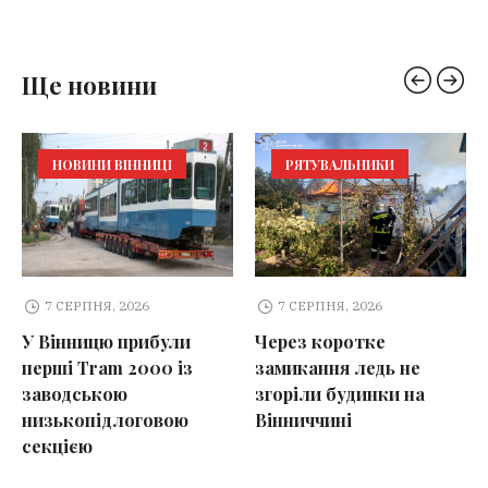
Ще новини
НОВИНИ ВІННИЦІ
РЯТУВАЛЬНИКИ
7 СЕРПНЯ, 2026
7 СЕРПНЯ, 2026
У Вінницю прибули
Через коротке
перші Tram 2000 із
замикання ледь не
заводською
згоріли будинки на
низькопідлоговою
Вінниччині
секцією